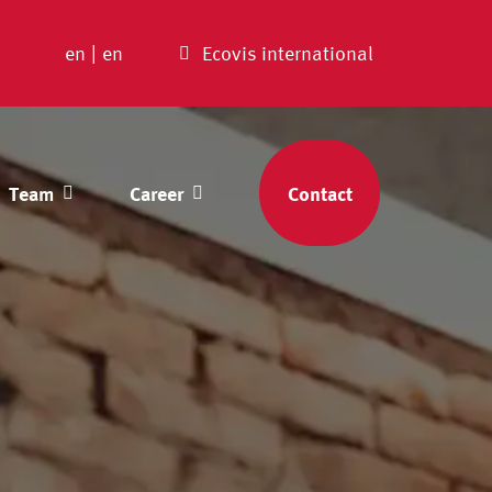
en
|
en
Ecovis international
Team
Career
Contact