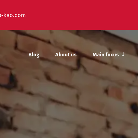
s-kso.com
Blog
About us
Main focus