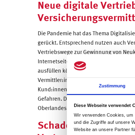
Neue digitale Vertrie
Versicherungsvermitt
Die Pandemie hat das Thema Digitalisi
gerückt. Entsprechend nutzen auch Ver
Vertriebswege zur Gewinnung von Neuk
Internetseiten. Darauf finden potenzie
ausfüllen können. Ein Urteil des OLG Dr
Vermittler:innen zum Vertragsschluss 
Zustimmung
Kund:innen aufnehmen müssen, vorbei s
Gefahren. Denn der Kontakt zu Kund:in
Diese Webseite verwendet 
Oberlandesgericht nun ausführt.
Wir verwenden Cookies, um I
Schadenersatz nur b
und die Zugriffe auf unsere 
Website an unsere Partner fü