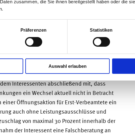
 Daten zusammen, die Sie ihnen bereitgestellt haben oder die s
n.
n mit der Frage auseinanderzusetzen, ob ein
 Unterzeichnung einer Maklervollmacht
Präferenzen
Statistiken
eidenden Fall hatte ein
ner Recherche seine Kontaktdaten auf der
nterlassen. Daraufhin hatte sich ein
m Interessenten gemeldet. Es folgte ein
Auswahl erlauben
ssenten. Dabei ging es um den Wechsel der
e dem Interessenten abschließend mit, dass
nkungen ein Wechsel aktuell nicht in Betracht
 einer Öffnungsaktion für Erst-Verbeamtete ein
herung auch ohne Leistungsausschlüsse und
zuschlag von maximal 30 Prozent innerhalb der
nahm der Interessent eine Falschberatung an