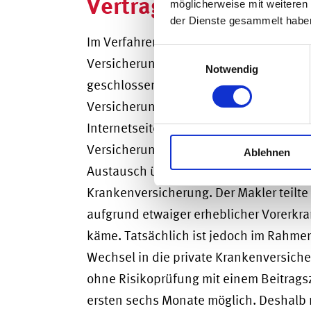
Vertragsabschluss
möglicherweise mit weiteren
der Dienste gesammelt habe
Im Verfahren hatte sich das OLG Dresde
Einwilligungsauswahl
Versicherungsmaklervertrag auch ohne
Notwendig
geschlossen werden kann. Im zu entsch
Versicherungsinteressent im Rahmen ei
Internetseite eines Maklerverbundes hi
Versicherungsmakler telefonisch bei de
Ablehnen
Austausch über den Wunsch des Intere
Krankenversicherung. Der Makler teilt
aufgrund etwaiger erheblicher Vorerkra
käme. Tatsächlich ist jedoch im Rahmen
Wechsel in die private Krankenversic
ohne Risikoprüfung mit einem Beitrags
ersten sechs Monate möglich. Deshalb 