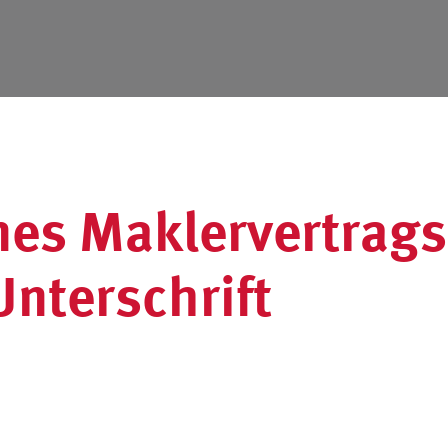
nes Maklervertrags
nterschrift