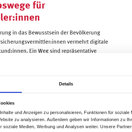
bswege für
ler:innen
erung in das Bewusstsein der Bevölkerung
sicherungsvermittler:innen vermehrt digitale
und:innen. Ein Weg sind repräsentative
lle Kund:innen dann Kontaktformulare, die sie
esden bestätigt jetzt, dass die Zeiten, in denen
persönlich und physisch Kontakt zu neuen
Details
ind. Allerdings birgt diese Entwicklung auch
nen ist keine Einbahnstraße, wie das Dresdner
Cookies
nhalte und Anzeigen zu personalisieren, Funktionen für soziale
ei wirksamen
Website zu analysieren. Außerdem geben wir Informationen zu I
r soziale Medien, Werbung und Analysen weiter. Unsere Partner