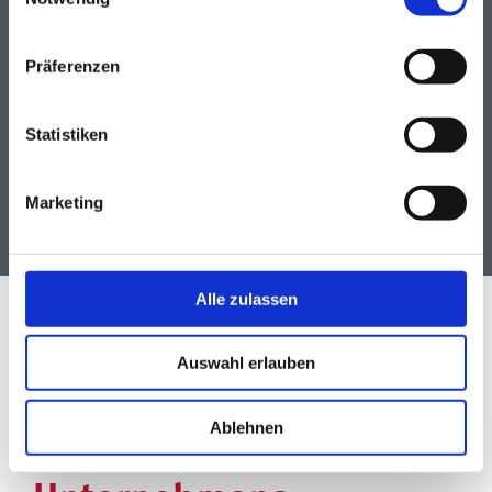
Präferenzen
Statistiken
Marketing
Alle zulassen
Steuer­beratung,
Auswahl erlauben
Rechts­beratung,
Ablehnen
Wirtschafts­prüfung,