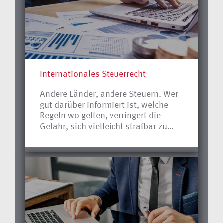
Internationales Steuerrecht
Andere Länder, andere Steuern. Wer
gut darüber informiert ist, welche
Regeln wo gelten, verringert die
Gefahr, sich vielleicht strafbar zu
machen oder mit dem deutschen
Fiskus aneinander zu geraten.
Andererseits eröffnen
unterschiedliche Rechts- und
Steuerregeln in anderen Ländern
aber auch die Möglichkeit der
Steueroptimierung. Wir geben Ihnen
die dazu nötige rechtliche Sicherheit.