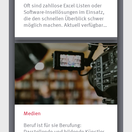
gegeben.
Oft sind zahllose Excel-Listen oder
Software-Insellösungen im Einsatz,
die den schnellen Überblick schwer
möglich machen. Aktuell verfügbare
und valide Daten über Außenstände,
Kundenstruktur, Zahlungsziele,
Warenbestände und Ähnliches sind
aber entscheidend für eine
erfolgreiche Unternehmensführung.
Medien
Beruf ist für sie Berufung:
Darstellende und bildende Künstler,