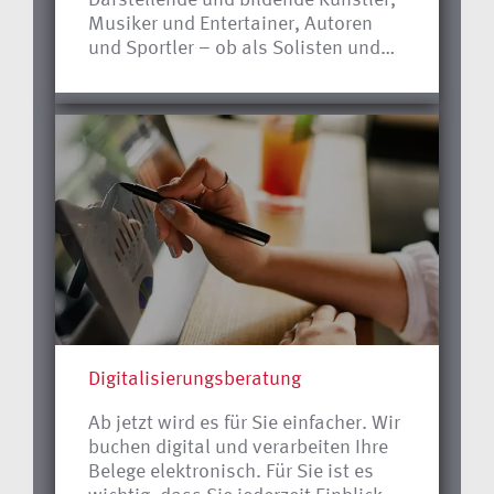
Musiker und Entertainer, Autoren
und Sportler – ob als Solisten und
Einzelkämpfer, als Ensemble oder
Mannschaft – streben nach
professioneller Selbstverwirklichung
auf höchstem Leistungs- und
Qualitätsniveau. Erreichen lässt sich
dieses anspruchsvolle Ziel nur durch
Konzentration auf die kulturelle oder
sportliche Tätigkeit, verbunden mit
stetem Training und kreativer
Auseinandersetzung.
Digitalisierungs­beratung
Ab jetzt wird es für Sie einfacher. Wir
buchen digital und verarbeiten Ihre
Belege elektronisch. Für Sie ist es