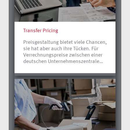
Transfer Pricing
Preisgestaltung bietet viele Chancen,
sie hat aber auch ihre Tücken. Für
Verrechnungspreise zwischen einer
deutschen Unternehmenszentrale
und ihren ausländischen
Tochtergesellschaften oder
Niederlassungen gilt das ganz
besonders. Hier können hohe
Steuernachforderungen drohen,
denn die Finanzbeamten prüfen
verstärkt, was angemessen ist und
was nicht. Mit einer exakten,
laufenden Dokumentation sind Sie
beim Transfer Pricing auf der