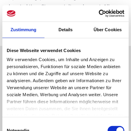
konstruktives Steuergestaltungskonzept. Alles
was wir anfangen ist auf Kontinuität ausgerichtet.
Sie werden ihre:n Berater:in als Vertraute:n
Zustimmung
Details
Über Cookies
wahrnehmen. Das ist unser Ziel.
Diese Webseite verwendet Cookies
Was wir für Sie leisten
Wir verwenden Cookies, um Inhalte und Anzeigen zu
personalisieren, Funktionen für soziale Medien anbieten
zu können und die Zugriffe auf unsere Website zu
Steuerliche Teil- oder Gesamtplanung unter
analysieren. Außerdem geben wir Informationen zu Ihrer
Verwendung unserer Website an unsere Partner für
Berücksichtigung Ihrer Steuerbelastung –
soziale Medien, Werbung und Analysen weiter. Unsere
national wie international
Partner führen diese Informationen möglicherweise mit
Berücksichtigung von Unsicherheiten, wie
weiteren Daten zusammen, die Sie ihnen bereitgestellt
zum Beispiel unbestimmte
haben oder die sie im Rahmen Ihrer Nutzung der Dienste
gesammelt haben.
Gesetzesfassungen
Einwilligungsauswahl
Notwendig