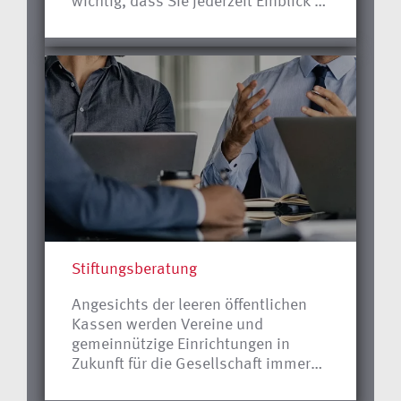
wichtig, dass Sie jederzeit Einblick in
Ihre Unternehmensdaten haben? Die
Lösung dafür ist „Unternehmen
online“, eine internetbasierte
Plattform für den Beleg- und
Datenaustausch für die Finanz- und
Lohnbuchführung zwischen uns und
Ihrem Unternehmen.
Stiftungsberatung
Angesichts der leeren öffentlichen
Kassen werden Vereine und
gemeinnützige Einrichtungen in
Zukunft für die Gesellschaft immer
wichtiger. Schon heute würde es