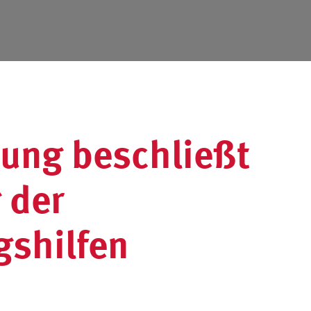
ung beschließt
 der
shilfen