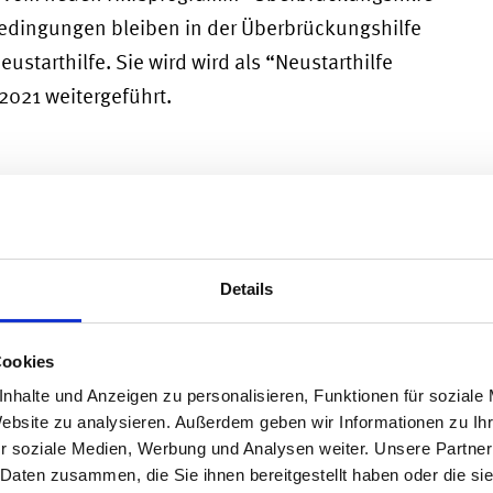
rbedingungen bleiben in der Überbrückungshilfe
Neustarthilfe. Sie wird wird als “Neustarthilfe
2021 weitergeführt.
ungen
 die “Überbrückungshilfe III”: Unternehmen
Prozent Umsatz eingebüßt haben. Anträge auf
Details
nde Dritte” – also beispielsweise
nutzen dafür das bekannte Corona-Portal des
Cookies
nhalte und Anzeigen zu personalisieren, Funktionen für soziale
Website zu analysieren. Außerdem geben wir Informationen zu I
r soziale Medien, Werbung und Analysen weiter. Unsere Partner
art-Prämie
 Daten zusammen, die Sie ihnen bereitgestellt haben oder die s