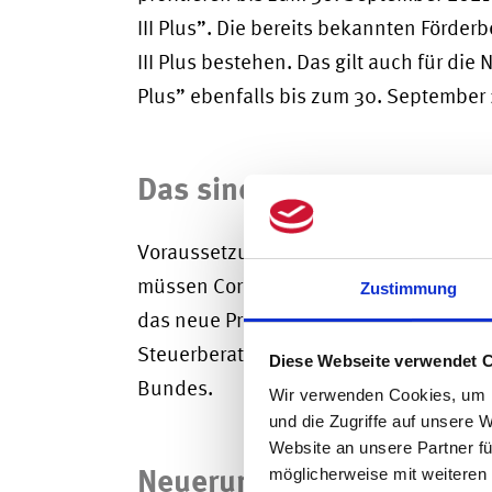
III Plus”. Die bereits bekannten Förde
III Plus bestehen. Das gilt auch für die 
Plus” ebenfalls bis zum 30. September 
Das sind die Voraussetz
Voraussetzung zur Antragsstellung für
müssen Corona-bedingt mindestens 30 
Zustimmung
das neue Programm werden durch “prüfe
Steuerberater:innen – gestellt. Diese 
Diese Webseite verwendet 
Bundes.
Wir verwenden Cookies, um I
und die Zugriffe auf unsere 
Website an unsere Partner fü
Neuerungen bei der Rest
möglicherweise mit weiteren