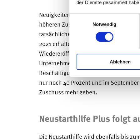
der Dienste gesammelt habe
Neuigkeiten gibt es bei der sogenannt
Einwilligungsauswahl
höheren Zuschuss zu den Personalkoste
Notwendig
tatsächlichen Personalkosten im Förder
2021 erhalten sie einen Zuschuss von 60
Wiedereröffnung Beschäftigte aus der 
Ablehnen
Unternehmen, die neue Mitarbeiter:inne
Beschäftigung erhöhen. Danach verringe
nur noch 40 Prozent und im September 
Zuschuss mehr geben.
Neustarthilfe Plus folgt a
Die Neustarthilfe wird ebenfalls bis zu