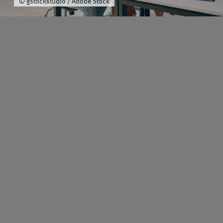
© gstockstudio / Adobe Stock
Schwerpunkt
Team
Karriere