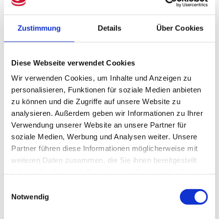
fünf Kategorien eingeteilt. 287
Zustimmung
Details
Über Cookies
Vorschläge ordnete das Ministerium den
Kategorien geeignet für gesetzliche
Diese Webseite verwendet Cookies
beziehungsweise untergesetzliche
Wir verwenden Cookies, um Inhalte und Anzeigen zu
Maßnahmen zu. Es wird auch begründet,
personalisieren, Funktionen für soziale Medien anbieten
zu können und die Zugriffe auf unsere Website zu
warum einige Bürokratieabbau-
analysieren. Außerdem geben wir Informationen zu Ihrer
Vorschläge nur teilweise und andere gar
Verwendung unserer Website an unsere Partner für
soziale Medien, Werbung und Analysen weiter. Unsere
nicht umgesetzt werden.
Partner führen diese Informationen möglicherweise mit
weiteren Daten zusammen, die Sie ihnen bereitgestellt
In Summe werden 82 Vorschläge
haben oder die sie im Rahmen Ihrer Nutzung der Dienste
gesammelt haben.
umgesetzt; 28 davon vollständig und 37
Einwilligungsauswahl
Notwendig
teilweise. Aufgegriffen werden unter