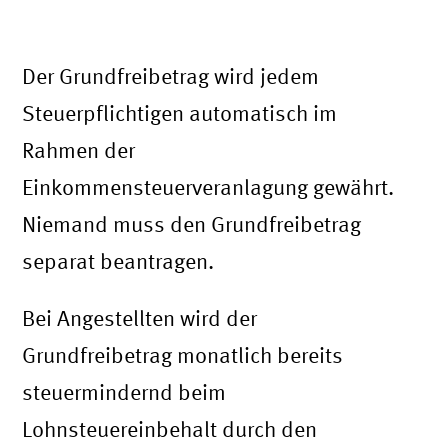
Antrag auf Grundfreibetrag stellen?
Der Grundfreibetrag wird jedem
Steuerpflichtigen automatisch im
Rahmen der
Einkommensteuerveranlagung gewährt.
Niemand muss den Grundfreibetrag
separat beantragen.
Bei Angestellten wird der
Grundfreibetrag monatlich bereits
steuermindernd beim
Lohnsteuereinbehalt durch den