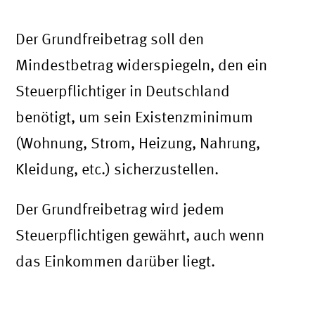
Wie funktioniert der Grundfreibetrag?
Der Grundfreibetrag soll den
Mindestbetrag widerspiegeln, den ein
Steuerpflichtiger in Deutschland
benötigt, um sein Existenzminimum
(Wohnung, Strom, Heizung, Nahrung,
Kleidung, etc.) sicherzustellen.
Der Grundfreibetrag wird jedem
Steuerpflichtigen gewährt, auch wenn
das Einkommen darüber liegt.
Wie hoch ist der Grundfreibetrag?