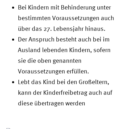
Bei Kindern mit Behinderung unter
bestimmten Voraussetzungen auch
über das 27. Lebensjahr hinaus.
Der Anspruch besteht auch bei im
Ausland lebenden Kindern, sofern
sie die oben genannten
Voraussetzungen erfüllen.
Lebt das Kind bei den Großeltern,
kann der Kinderfreibetrag auch auf
diese übertragen werden
Höhe Kindergeld