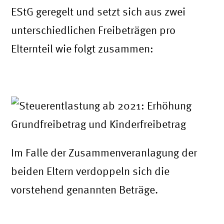
EStG geregelt und setzt sich aus zwei
unterschiedlichen Freibeträgen pro
Elternteil wie folgt zusammen:
Im Falle der Zusammenveranlagung der
beiden Eltern verdoppeln sich die
vorstehend genannten Beträge.
Werden die Anspruchsvoraussetzungen