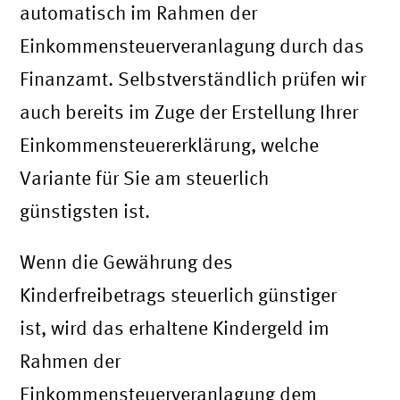
automatisch im Rahmen der
Einkommensteuerveranlagung durch das
Finanzamt. Selbstverständlich prüfen wir
auch bereits im Zuge der Erstellung Ihrer
Einkommensteuererklärung, welche
Variante für Sie am steuerlich
günstigsten ist.
Wenn die Gewährung des
Kinderfreibetrags steuerlich günstiger
ist, wird das erhaltene Kindergeld im
Rahmen der
Einkommensteuerveranlagung dem