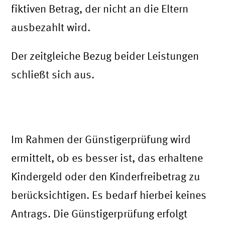
fiktiven Betrag, der nicht an die Eltern
ausbezahlt wird.
Der zeitgleiche Bezug beider Leistungen
schließt sich aus.
Ist Kindergeld oder Kinderfreibetrag
günstiger?
Im Rahmen der Günstigerprüfung wird
ermittelt, ob es besser ist, das erhaltene
Kindergeld oder den Kinderfreibetrag zu
berücksichtigen. Es bedarf hierbei keines
Antrags. Die Günstigerprüfung erfolgt