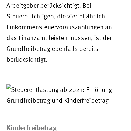
Arbeitgeber berücksichtigt. Bei
Steuerpflichtigen, die vierteljährlich
Einkommensteuervorauszahlungen an
das Finanzamt leisten müssen, ist der
Grundfreibetrag ebenfalls bereits
berücksichtigt.
Grundfreibetrag ab 2021
Kinderfreibetrag