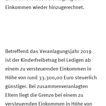
Einkommen wieder hinzugerechnet.
Wann ist der Kinderfreibetrag günstiger
als das erhaltene Kindergeld?
Betreffend das Veranlagungsjahr 2019
ist der Kinderfreibetrag bei Ledigen ab
einem zu versteuernden Einkommen in
Höhe von rund 33.300,00 Euro steuerlich
günstiger. Bei zusammenveranlagten
Eltern liegt die Grenze bei einem zu
versteuernden Einkommen in Höhe von