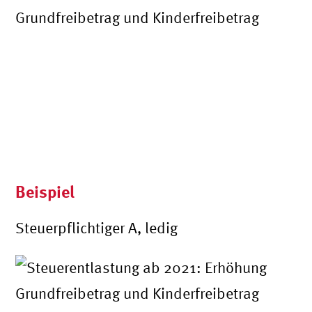
Wie errechnet sich der Grundfreibetrag?
Beispiel
Steuerpflichtiger A, ledig