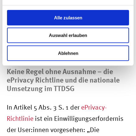
Informationen auf seinen Endgeräten.
Alle zulassen
Darum steht in § 26 TTDSG eine Regelung
über Dienste, die Einwilligungen der
Auswahl erlauben
User:innen technisch verwalten.
Ablehnen
Keine Regel ohne Ausnahme – die
ePrivacy Richtline und die nationale
Umsetzung im TTDSG
In Artikel 5 Abs. 3 S. 1 der
ePrivacy-
Richtlinie
ist ein Einwilligungserfordernis
der User:innen vorgesehen: „Die