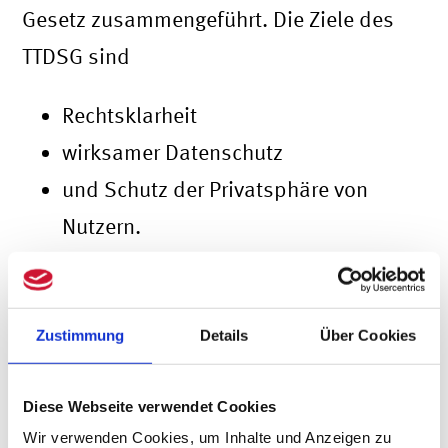
Gesetz zusammengeführt. Die Ziele des
TTDSG sind
Rechtsklarheit
wirksamer Datenschutz
und Schutz der Privatsphäre von
Nutzern.
Diese Cookie-Regelung steht im
Zustimmung
Details
Über Cookies
TTDSG
Der Einsatz von Cookies und
Diese Webseite verwendet Cookies
Wir verwenden Cookies, um Inhalte und Anzeigen zu
vergleichbaren Tracking-Technologien ist