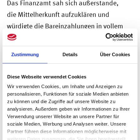
Das Finanzamt sah sich außerstande,
die Mittelherkunft aufzuklären und
würdigte die Bareinzahlungen in vollem
Umfang als steuerpflichtige
Betriebseinnahmen. Das hat das
Zustimmung
Details
Über Cookies
Finanzgericht Münster bestätigt.
Keine Berufung auf den
Diese Webseite verwendet Cookies
Wir verwenden Cookies, um Inhalte und Anzeigen zu
Identitätsschutz möglich
personalisieren, Funktionen für soziale Medien anbieten
zu können und die Zugriffe auf unsere Website zu
Die Beteiligten sind zur Mitwirkung bei
analysieren. Außerdem geben wir Informationen zu Ihrer
Verwendung unserer Website an unsere Partner für
der Ermittlung des Sachverhalts
soziale Medien, Werbung und Analysen weiter. Unsere
verpflichtet. Bei Sachverhalten mit
Partner führen diese Informationen möglicherweise mit
weiteren Daten zusammen, die Sie ihnen bereitgestellt