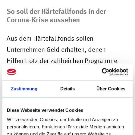
So soll der Härtefallfonds in der
Corona-Krise aussehen
Aus dem Härtefallfonds sollen
Unternehmen Geld erhalten, denen
Hilfen trotz der zahlreichen Programme
der Regierung laut Altmaier bislang nur
„unzulängliche und unzureichende”
Zustimmung
Details
Über Cookies
Ergebnisse brächten. Ihm zufolge würden
die vielen Nachbesserungen an den
Diese Webseite verwendet Cookies
bestehenden Hilfsprogrammen dazu
Wir verwenden Cookies, um Inhalte und Anzeigen zu
führen, dass die Auszahlungen stocken
personalisieren, Funktionen für soziale Medien anbieten
zu können und die Zugriffe auf unsere Website zu