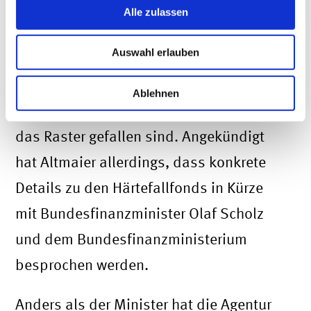
völlig offen. So konnte der Minister beim
Alle zulassen
Wirtschaftsgipfel weder sagen, mit wie
Auswahl erlauben
viel Geld der Fonds gefüllt wird, noch,
wie lange der Fonds Unternehmen mit
Ablehnen
Geld unterstützen soll, die bislang durch
das Raster gefallen sind. Angekündigt
hat Altmaier allerdings, dass konkrete
Details zu den Härtefallfonds in Kürze
mit Bundesfinanzminister Olaf Scholz
und dem Bundesfinanzministerium
besprochen werden.
Anders als der Minister hat die Agentur