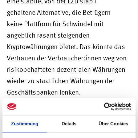
eine stabile, von der EZB stabil
gehaltene Alternative, die Betrügern
keine Plattform für Schwindel mit
angeblich rasant steigenden
Kryptowährungen bietet. Das könnte das
Vertrauen der Verbraucher:innen weg von
risikobehafteten dezentralen Währungen
wieder zu staatlichen Währungen der
Geschäftsbanken lenken.
Der digitale Euro würde zudem das
Vermeiden von EU-ausländischen
Zustimmung
Details
Über Cookies
Zahlungsdienstleistern wie PayPal oder