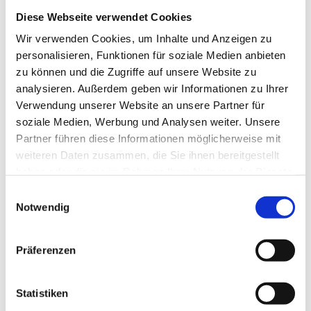
Apple Pay möglich machen.
Diese Webseite verwendet Cookies
Verbraucher:innen würden somit von
Wir verwenden Cookies, um Inhalte und Anzeigen zu
personalisieren, Funktionen für soziale Medien anbieten
einer staatenübergreifenden
zu können und die Zugriffe auf unsere Website zu
Zahlungslösung mit Regierungsschutz
analysieren. Außerdem geben wir Informationen zu Ihrer
Verwendung unserer Website an unsere Partner für
profitieren.
soziale Medien, Werbung und Analysen weiter. Unsere
Partner führen diese Informationen möglicherweise mit
Wie wird der digitale Euro
weiteren Daten zusammen, die Sie ihnen bereitgestellt
haben oder die sie im Rahmen Ihrer Nutzung der Dienste
aussehen?
gesammelt haben.
Einwilligungsauswahl
Notwendig
Der digitale Euro hat mehrere denkbare
Formate. Diese hängen immer mit einem
Präferenzen
sogenannten Wallet, also einer digitalen
Statistiken
Geldbörse zusammen. So könnte der