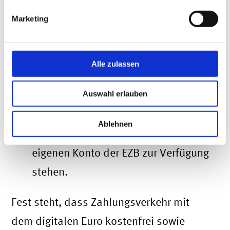
digitale Euro
Marketing
entweder genau wie Bargeld von der
EZB an die Geschäftsbanken
Alle zulassen
übergehen, die diesen dann auf die
Auswahl erlauben
Wallets der Kund:innen
gutschreiben, oder
Ablehnen
den Verbraucher:innen auf einem
eigenen Konto der EZB zur Verfügung
stehen.
Fest steht, dass Zahlungsverkehr mit
dem digitalen Euro kostenfrei sowie