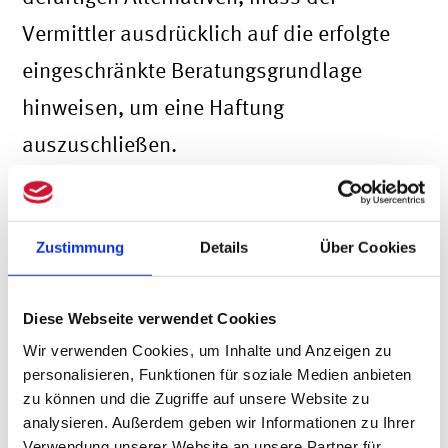
Vermittler ausdrücklich auf die erfolgte
eingeschränkte Beratungsgrundlage
hinweisen, um eine Haftung
auszuschließen.
Zudem schließt die fehlende
Versicherbarkeit eines Objekts eine
Zustimmung
Details
Über Cookies
Haftung nicht von vornherein aus. Der
Schaden des Kunden liegt in einem
Diese Webseite verwendet Cookies
solchen Fall darin, dass dieser nicht
Wir verwenden Cookies, um Inhalte und Anzeigen zu
personalisieren, Funktionen für soziale Medien anbieten
weiter in die Immobilie investiert hätte
zu können und die Zugriffe auf unsere Website zu
oder diese sogar verkauft hätte. Auch hat
analysieren. Außerdem geben wir Informationen zu Ihrer
Verwendung unserer Website an unsere Partner für