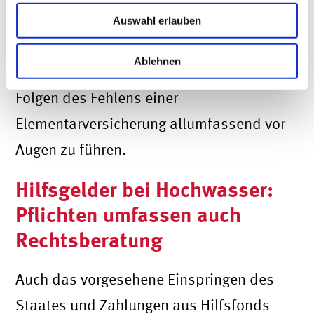
zudem stets die Begehung des Objekts
Auswahl erlauben
nötig. Schließlich zählt zu den Pflichten
Ablehnen
des Vermittlers auch, dem Kunden die
Folgen des Fehlens einer
Elementarversicherung allumfassend vor
Augen zu führen.
Hilfsgelder bei Hochwasser:
Pflichten umfassen auch
Rechtsberatung
Auch das vorgesehene Einspringen des
Staates und Zahlungen aus Hilfsfonds