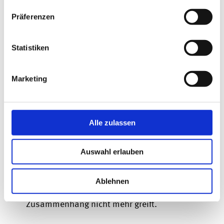
für die Pensionsverpflichtungen weniger
Präferenzen
stark steigen. Mit steigenden Zinssätzen
kehrt sich der Effekt jedoch wieder um.
So
Statistiken
geschehen im Kalenderjahr 2024.
Marketing
Der Unterschiedsbetrag zwischen den
ermittelten Werten (10 Jahre vs. 7 Jahre)
ist im Anhang anzugeben und unterliegt
Alle zulassen
einer Ausschüttungssperre. Dieser Betrag
ist aufgrund des Umkehreffektes negativ
Auswahl erlauben
geworden. Es ist nunmehr zu beachten,
dass die bisher geltende
Ablehnen
Ausschüttungssperre in diesem
Zusammenhang nicht mehr greift.