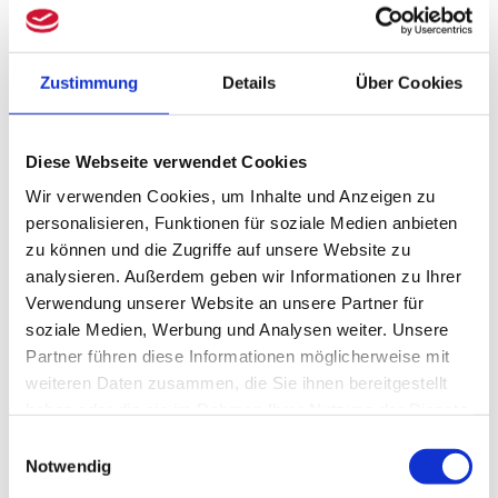
Zinsveränderungen
Durch die allgemeine Zinsentwicklung
Zustimmung
Details
Über Cookies
steigt auch der zu verwendende Zinssatz
für die Bewertung der
Pensionsrückstellung nach HGB wieder
Diese Webseite verwendet Cookies
an. Im Zuge der Finanzkrise und deren
Wir verwenden Cookies, um Inhalte und Anzeigen zu
personalisieren, Funktionen für soziale Medien anbieten
Folgewirkungen wurde eine veränderte
zu können und die Zugriffe auf unsere Website zu
Ermittlung des anzuwendenden
analysieren. Außerdem geben wir Informationen zu Ihrer
Zinssatzes in 2016 eingeführt. Danach ist
Verwendung unserer Website an unsere Partner für
der durchschnittliche Marktzinssatz der
soziale Medien, Werbung und Analysen weiter. Unsere
Partner führen diese Informationen möglicherweise mit
vergangenen zehn Geschäftsjahre
weiteren Daten zusammen, die Sie ihnen bereitgestellt
anstelle des Durchschnitts der
haben oder die sie im Rahmen Ihrer Nutzung der Dienste
vergangenen sieben Geschäftsjahre zu
gesammelt haben.
Einwilligungsauswahl
verwenden. Dies führt bei sinkenden
Notwendig
Zinssätzen dazu, dass die Rückstellung