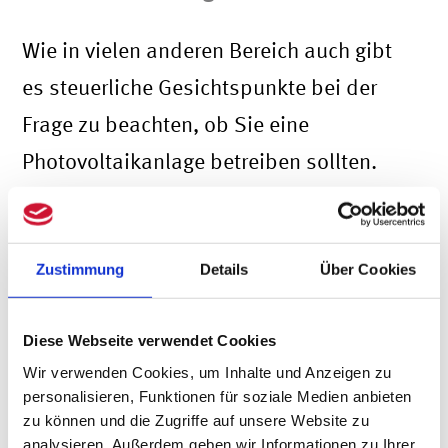
Wie in vielen anderen Bereich auch gibt
es steuerliche Gesichtspunkte bei der
Frage zu beachten, ob Sie eine
Photovoltaikanlage betreiben sollten.
Eine wichtige Frage dabei ist die, ob Sie
den erzeugten Strom nicht nur selbst
verbrauchen wollen, sondern zusätzlich
Zustimmung
Details
Über Cookies
in das öffentliche Stromnetz einspeisen
Diese Webseite verwendet Cookies
möchte. Tut man das, wird man aus
Wir verwenden Cookies, um Inhalte und Anzeigen zu
steuerlicher Sicht Unternehmer:in. Die
personalisieren, Funktionen für soziale Medien anbieten
Folge dessen ist, dass die Einnahmen
zu können und die Zugriffe auf unsere Website zu
analysieren. Außerdem geben wir Informationen zu Ihrer