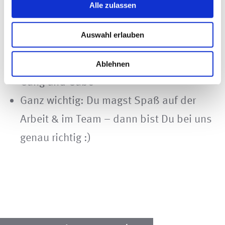
Alle zulassen
freundliches Auftreten
Eine strukturierte Arbeitsweise,
Auswahl erlauben
Engagement, Zuverlässigkeit sowie
Verantwortungsbewusstsein sind für Dich
Ablehnen
Gang und Gäbe
Ganz wichtig: Du magst Spaß auf der
Arbeit & im Team – dann bist Du bei uns
genau richtig :)