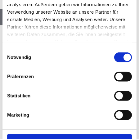
analysieren. Außerdem geben wir Informationen zu Ihrer
Verwendung unserer Website an unsere Partner für
Das zeichnet Dich aus
soziale Medien, Werbung und Analysen weiter. Unsere
Partner führen diese Informationen möglicherweise mit
weiteren Daten zusammen, die Sie ihnen bereitgestellt
Erfolgreich abgeschlossene
haben oder die sie im Rahmen Ihrer Nutzung der Dienste
gesammelt haben.
kaufmännische Ausbildung, z.B.
Einwilligungsauswahl
Notwendig
Büromanagement oder Hotelfach
Berufserfahrung im Bereich
Präferenzen
Büroorganisation/Assistenz/Sekretariat
Statistiken
wünschenswert
Fließende Deutschkenntnisse in Wort und
Marketing
Schrift zwingend erforderlich
Positive Ausstrahlung, souveränes und