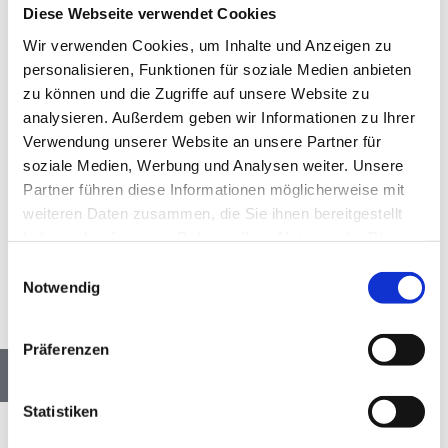
Vertretung gegenüber Finanzbehörden
Diese Webseite verwendet Cookies
Analysen der KV-/KZV-Abrechnungen
Wir verwenden Cookies, um Inhalte und Anzeigen zu
personalisieren, Funktionen für soziale Medien anbieten
sowie Umsatz- und Ertragsplanungen
zu können und die Zugriffe auf unsere Website zu
Optional: Führung eines (virtuellen) Teams
analysieren. Außerdem geben wir Informationen zu Ihrer
Verwendung unserer Website an unsere Partner für
(ca. 2 – 5 Personen) innerhalb unserer
soziale Medien, Werbung und Analysen weiter. Unsere
flachen Hierarchien
Partner führen diese Informationen möglicherweise mit
weiteren Daten zusammen, die Sie ihnen bereitgestellt
haben oder die sie im Rahmen Ihrer Nutzung der Dienste
gesammelt haben.
Einwilligungsauswahl
Notwendig
Präferenzen
Das zeichnet Dich aus
Statistiken