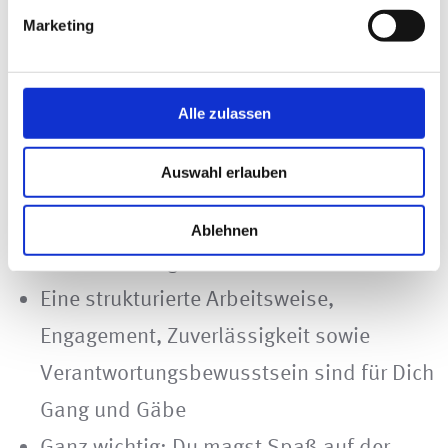
Erfolgreich absolviertes Berufsexamen
Marketing
zum/zur Steuerberater/-in
Zertifizierter Abschluss zum/zur
Fachberater/in im Bereich
Alle zulassen
Heilberufe/Gesundheitswesen
Auswahl erlauben
(wünschenswert)
Unternehmerisches Denken und hohe
Ablehnen
Verantwortungsbereitschaft
Eine strukturierte Arbeitsweise,
Engagement, Zuverlässigkeit sowie
Verantwortungsbewusstsein sind für Dich
Gang und Gäbe
Ganz wichtig: Du magst Spaß auf der