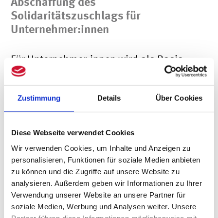
Abschaffung des
Solidaritätszuschlags für
Unternehmer:innen
Für Unternehmer:innen wird als Basis
der Vorauszahlungshöhe 2021
regelmäßig der letzte
Zustimmung
Details
Über Cookies
Einkommensteuerbescheid (häufig für
2019) herangezogen werden. Lag Ihr
Diese Webseite verwendet Cookies
Einkommen 2019 über den genannten
Wir verwenden Cookies, um Inhalte und Anzeigen zu
personalisieren, Funktionen für soziale Medien anbieten
Freigrenzen, wird das Finanzamt auch für
zu können und die Zugriffe auf unsere Website zu
analysieren. Außerdem geben wir Informationen zu Ihrer
2021 den Solidaritätszuschlag in Ihren
Verwendung unserer Website an unsere Partner für
Vorauszahlungen berücksichtigen.
soziale Medien, Werbung und Analysen weiter. Unsere
Partner führen diese Informationen möglicherweise mit