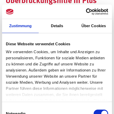
Überbrückungshilfe III Plus
verlängern wollen?
Wegen der Verlängerung der
Zustimmung
Details
Über Cookies
Überbrückungshilfe 3 Plus um die
Zeiträume Oktober, November und
Diese Webseite verwendet Cookies
Dezember 2021 können
Wir verwenden Cookies, um Inhalte und Anzeigen zu
personalisieren, Funktionen für soziale Medien anbieten
Unternehmer:innen Änderungsanträge
zu können und die Zugriffe auf unsere Website zu
für eine verlängerte Förderung stellen.
analysieren. Außerdem geben wir Informationen zu Ihrer
Verwendung unserer Website an unsere Partner für
Vorausgesetzt, sie haben bereits einen
soziale Medien, Werbung und Analysen weiter. Unsere
Partner führen diese Informationen möglicherweise mit
Antrag auf Überbrückungshilfe III Plus für
weiteren Daten zusammen, die Sie ihnen bereitgestellt
die Monate Juli, August und September
haben oder die sie im Rahmen Ihrer Nutzung der Dienste
gesammelt haben.
2021 gestellt, der von den zuständigen
Einwilligungsauswahl
Notwendig