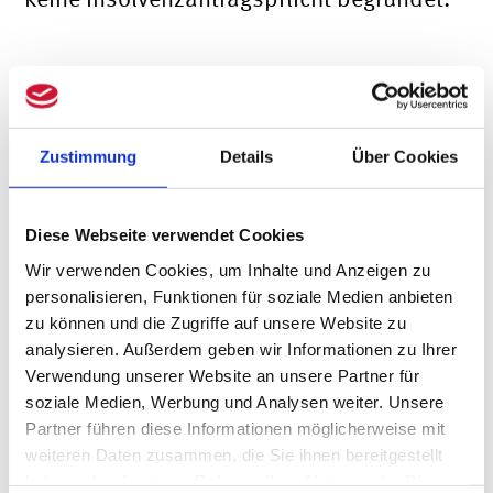
Rechtsgrundlage der ausgesetzten
Insolvenzantragspflicht
Zustimmung
Details
Über Cookies
Rechtsgrundlage ist das
COVID-19-
Diese Webseite verwendet Cookies
Insolvenzaussetzungsgesetz
.
Wir verwenden Cookies, um Inhalte und Anzeigen zu
personalisieren, Funktionen für soziale Medien anbieten
Nach diesem Gesetz wird vermutet, dass
zu können und die Zugriffe auf unsere Website zu
die Insolvenzreife eines betroffenen
analysieren. Außerdem geben wir Informationen zu Ihrer
Verwendung unserer Website an unsere Partner für
Unternehmens auf den Auswirkungen der
soziale Medien, Werbung und Analysen weiter. Unsere
Corona-Krise beruht und Aussichten
Partner führen diese Informationen möglicherweise mit
weiteren Daten zusammen, die Sie ihnen bereitgestellt
darauf bestehen, eine bestehende
haben oder die sie im Rahmen Ihrer Nutzung der Dienste