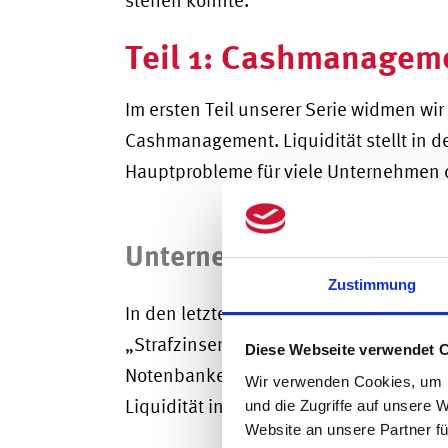
Teil 1: Cashmanageme
Im ersten Teil unserer Serie widmen wir 
Cashmanagement. Liquidität stellt in d
Hauptprobleme für viele Unternehmen 
Unternehmen reduzierten 
Zustimmung
In den letzten Jahren hat Liquidität u
„Strafzinsen“ fällig wurden. Dies lag i
Diese Webseite verwendet 
Notenbanken in der Folge der Finanzk
Wir verwenden Cookies, um I
Liquidität infolgedessen deutlich reduzi
und die Zugriffe auf unsere 
Website an unsere Partner fü