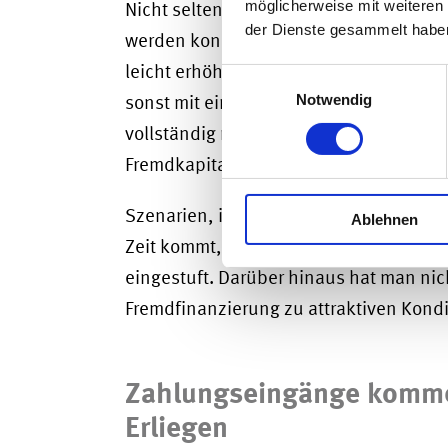
möglicherweise mit weiteren
Nicht selten wurden weniger liquide As
der Dienste gesammelt habe
werden konnten, aber eine mehr oder we
leicht erhöhten Risikoprofil im Vergleic
Einwilligungsauswahl
sonst mit einer höheren Fremdfinanzier
Notwendig
vollständig mit eigenen Mitteln erworb
Fremdkapital als in normalen Zeiten unt
Szenarien, in denen es kurzfristig zu
Ablehnen
Zeit kommt, wurden dabei nicht berücks
eingestuft. Darüber hinaus hat man nic
Fremdfinanzierung zu attraktiven Kondit
Zahlungseingänge komme
Erliegen