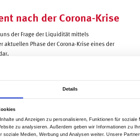
nt nach der Corona-Krise
uns der Frage der Liquidität mittels
er aktuellen Phase der Corona-Krise eines der
dar.
„teure“ Liquidität
Details
nter Umständen Geld gekostet, wenn sogenannte
m Wesentlichen an der Niedrigzinspolitik der
Cookies
rise 2009. Manche Unternehmen haben ihre
nhalte und Anzeigen zu personalisieren, Funktionen für soziale
ert.
Website zu analysieren. Außerdem geben wir Informationen zu I
r soziale Medien, Werbung und Analysen weiter. Unsere Partner