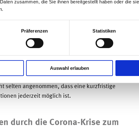
 Daten zusammen, die Sie ihnen bereitgestellt haben oder die s
sets erworben, die nicht kurzfristig abgestoßen
n.
niger sichere positive Rendite bei einem nur
h zu Bareinlagen brachten. Investitionen, die
ungsquote realisiert wurden, sind entweder
Präferenzen
Statistiken
en worden, oder sie wurden mit weniger
erlegt.
m Erliegen der Zahlungseingänge auf unbestimmte
Auswahl erlauben
ichtigt. Sie wurden als stark unwahrscheinlich
ht selten angenommen, dass eine kurzfristige
ionen jederzeit möglich ist.
n durch die Corona-Krise zum