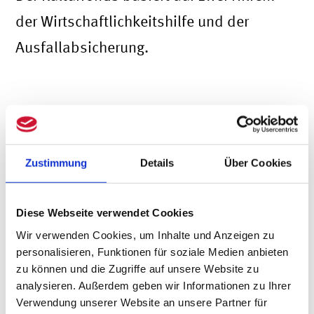
der Wirtschaftlichkeitshilfe und der
Ausfallabsicherung.
1. Wirtschaftlichkeitshilfe für
kleinere Kulturveranstaltungen ab 1.
Juli 2021
Zustimmung
Details
Über Cookies
Die Wirtschaftlichkeitshilfe als Teil des
Diese Webseite verwendet Cookies
Sonderfonds des Bundes richtet sich an
Wir verwenden Cookies, um Inhalte und Anzeigen zu
kleinere Kulturveranstaltungen mit bis zu
personalisieren, Funktionen für soziale Medien anbieten
zu können und die Zugriffe auf unsere Website zu
2.000 Personen (ab 1. August 2021, bis
analysieren. Außerdem geben wir Informationen zu Ihrer
dahin maximal 500 Personen). Sie soll
Verwendung unserer Website an unsere Partner für