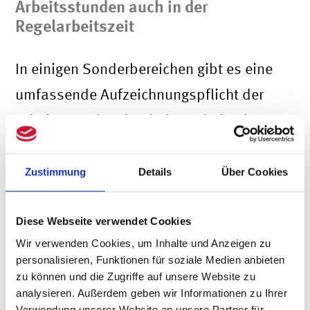
Arbeitsstunden auch in der
Regelarbeitszeit
In einigen Sonderbereichen gibt es eine
umfassende Aufzeichnungspflicht der
Arbeitsstunden durch den Arbeitgeber.
Sie gilt für folgende Beschäftigte:
Zustimmung
Details
Über Cookies
Beschäftigte im Straßentransport (§
21 a VII Arbeitszeitgesetz),
Diese Webseite verwendet Cookies
Personengruppen bestimmter
Wir verwenden Cookies, um Inhalte und Anzeigen zu
personalisieren, Funktionen für soziale Medien anbieten
Branchen (§ 17 Mindestlohngesetz in
zu können und die Zugriffe auf unsere Website zu
Verbindung mit § 2a
analysieren. Außerdem geben wir Informationen zu Ihrer
Verwendung unserer Website an unsere Partner für