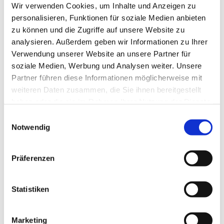
beitragen, sollte jedoch die geltenden
Wir verwenden Cookies, um Inhalte und Anzeigen zu
personalisieren, Funktionen für soziale Medien anbieten
Kleidungsvorschriften, etwa in
zu können und die Zugriffe auf unsere Website zu
sicherheitsrelevanten Berufen zur
analysieren. Außerdem geben wir Informationen zu Ihrer
Verwendung unserer Website an unsere Partner für
Vermeidung von Unfällen, nicht
soziale Medien, Werbung und Analysen weiter. Unsere
verletzen. Auch wenn grundsätzlich keine
Partner führen diese Informationen möglicherweise mit
weiteren Daten zusammen, die Sie ihnen bereitgestellt
Kleidervorschrift an der Arbeitsstelle gilt,
haben oder die sie im Rahmen Ihrer Nutzung der Dienste
gesammelt haben.
können Arbeitgeber:innen im Einzelfall
Einwilligungsauswahl
Notwendig
das Recht haben, einen bestimmten
Dresscode durchzusetzen. Führt etwa die
Präferenzen
Fankleidung zu beträchtlichen Unruhen
oder Streit am Arbeitsplatz, kann eine
Statistiken
Weisung des Arbeitgebenden
Marketing