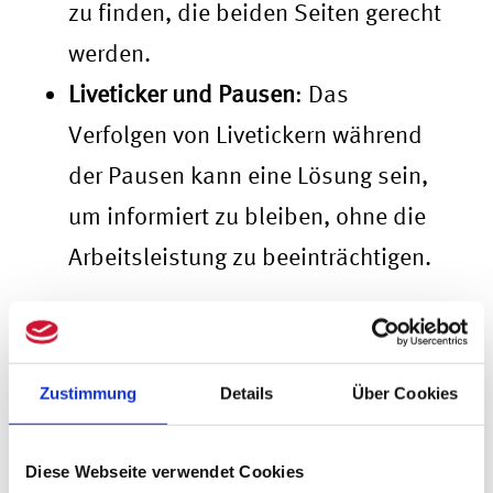
zu finden, die beiden Seiten gerecht
werden.
Liveticker und Pausen
: Das
Verfolgen von Livetickern während
der Pausen kann eine Lösung sein,
um informiert zu bleiben, ohne die
Arbeitsleistung zu beeinträchtigen.
Dresscode und Fanartikel im
Büro
während Fußball-EM
Zustimmung
Details
Über Cookies
Das Tragen von Fanartikeln wie Trikots
und Schals kann zur Atmosphäre
Diese Webseite verwendet Cookies