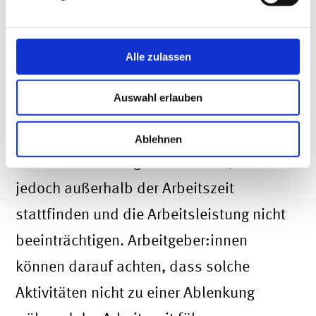
angemessen sein, um den
Betriebsfrieden zu wahren.
Alle zulassen
Private Tipprunden und
Teamgeist
Auswahl erlauben
Private Tipprunden mit Kolleg:innen
Ablehnen
können das Teamgefühl stärken, sollten
jedoch außerhalb der Arbeitszeit
stattfinden und die Arbeitsleistung nicht
beeinträchtigen. Arbeitgeber:innen
können darauf achten, dass solche
Aktivitäten nicht zu einer Ablenkung