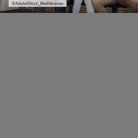
©AdobeStock_Mediteraneo
Schwerpunkt
Team
Karriere