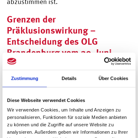
abzustimmen ist.
Grenzen der
Präklusionswirkung –
Entscheidung des OLG
Brandenburg vom 29. Juni
2022
Zustimmung
Details
Über Cookies
Von der Präklusionswirkung der
Entlastung sind allerdings nur solche
Diese Webseite verwendet Cookies
Ansprüche erfasst, die die
Wir verwenden Cookies, um Inhalte und Anzeigen zu
Gesellschafter:innen bei gewissenhafter
personalisieren, Funktionen für soziale Medien anbieten
zu können und die Zugriffe auf unsere Website zu
Prüfung der von Geschäftsführer:innen
analysieren. Außerdem geben wir Informationen zu Ihrer
bereitgestellten Informationen erkennen