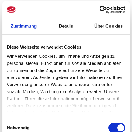
nach Anschaffung oder
Außerbetriebnahme des elektronischen
Zustimmung
Details
Über Cookies
Kassensystems vornehmen. Zum 1.
Januar 2020 bestehende Kassensysteme
Diese Webseite verwendet Cookies
hätten auch gemeldet werden müssen –
Wir verwenden Cookies, um Inhalte und Anzeigen zu
aber noch müssen Sie nichts
personalisieren, Funktionen für soziale Medien anbieten
zu können und die Zugriffe auf unsere Website zu
unternehmen.
analysieren. Außerdem geben wir Informationen zu Ihrer
Verwendung unserer Website an unsere Partner für
Diese Informationen muss
soziale Medien, Werbung und Analysen weiter. Unsere
Ihre Kassenmitteilung
Partner führen diese Informationen möglicherweise mit
weiteren Daten zusammen, die Sie ihnen bereitgestellt
enthalten.
haben oder die sie im Rahmen Ihrer Nutzung der Dienste
gesammelt haben.
Einwilligungsauswahl
1. Name des/der Steuerpflichtigen,
Notwendig