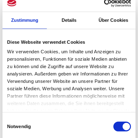
Diesen Förderhöchstbetrag können
Unternehmen beantragen
Zustimmung
Details
Über Cookies
Als Förderhöchstbetrag ist ein
Maximalbetrag von 100.000 Euro
Diese Webseite verwendet Cookies
vorgesehen. Gegebenenfalls können
Wir verwenden Cookies, um Inhalte und Anzeigen zu
personalisieren, Funktionen für soziale Medien anbieten
Unternehmer:innen einzelfallabhängig
zu können und die Zugriffe auf unsere Website zu
höhere Hilfen beantragen.
analysieren. Außerdem geben wir Informationen zu Ihrer
Verwendung unserer Website an unsere Partner für
Doppelförderungen mit anderen Corona-
soziale Medien, Werbung und Analysen weiter. Unsere
Hilfsprogrammen des Bundes oder der
Partner führen diese Informationen möglicherweise mit
weiteren Daten zusammen, die Sie ihnen bereitgestellt
Länder werden ausgeschlossen sein.
haben oder die sie im Rahmen Ihrer Nutzung der Dienste
gesammelt haben.
Die Höhe der Unterstützungsleistungen
Einwilligungsauswahl
Notwendig
wird sich an den förderfähigen