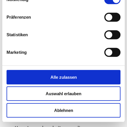
Mitarbeitendenbindung zu stärken, etwa
durch:
Präferenzen
klare Kommunikation und
Statistiken
regelmäßiges Feedback
strukturierte Einarbeitung
Marketing
neuer Mitarbeiter:innen
transparente Aufgaben- und
Rollenverteilung
Alle zulassen
verlässliche Arbeitszeiten und
Planbarkeit
Auswahl erlauben
Möglichkeiten zur
Weiterentwicklung
Ablehnen
Diese Maßnahmen können in der