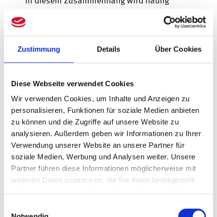
In diesem Zusammenhang wird häufig
das Phänomen der sogenannten „inneren
Kündigung" genannt. Sie entwickelt sich
meist schleichend und zeigt sich
Zustimmung
Details
Über Cookies
beispielsweise durch nachlassendes
Engagement, Rückzug aus dem Team,
Diese Webseite verwendet Cookies
gereizte Kommunikation oder eine
Wir verwenden Cookies, um Inhalte und Anzeigen zu
erhöhte Fehleranfälligkeit.
personalisieren, Funktionen für soziale Medien anbieten
zu können und die Zugriffe auf unsere Website zu
Mögliche Ursachen sind unter anderem
analysieren. Außerdem geben wir Informationen zu Ihrer
fehlende Wertschätzung, unklare
Verwendung unserer Website an unsere Partner für
Erwartungen, mangelnde
soziale Medien, Werbung und Analysen weiter. Unsere
Partner führen diese Informationen möglicherweise mit
Entwicklungsmöglichkeiten oder
weiteren Daten zusammen, die Sie ihnen bereitgestellt
dauerhaft hohe Belastungen. Gleichzeitig
haben oder die sie im Rahmen Ihrer Nutzung der Dienste
gibt es im Praxisalltag verschiedene
gesammelt haben.
Einwilligungsauswahl
Ansatzpunkte, um die
Notwendig