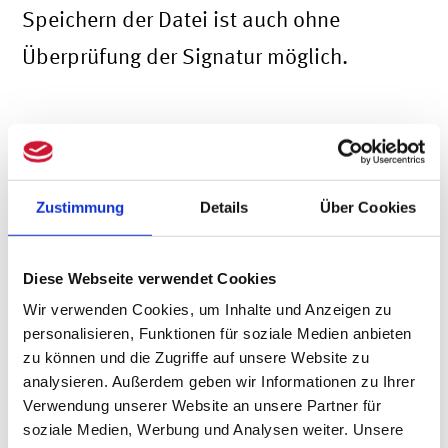
Speichern der Datei ist auch ohne
Überprüfung der Signatur möglich.
Bundesanzeiger: Der gerichtliche
Teil
Zustimmung
Details
Über Cookies
Im gerichtlichen Teil finden Sie
Diese Webseite verwendet Cookies
das Klageregister nach dem
Wir verwenden Cookies, um Inhalte und Anzeigen zu
Kapitalanleger-
personalisieren, Funktionen für soziale Medien anbieten
zu können und die Zugriffe auf unsere Website zu
Musterverfahrensgesetz (KapMuG)
analysieren. Außerdem geben wir Informationen zu Ihrer
Verwendung unserer Website an unsere Partner für
öffentliche Zustellungen
soziale Medien, Werbung und Analysen weiter. Unsere
Strafsachen