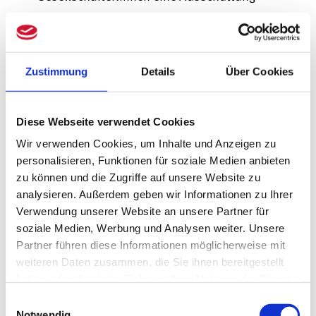
von 25.000, – €. Weiterhin ist nichts zu
veranlassen.
Disquotale
Zustimmung
Details
Über Cookies
Ausschüttung
Diese Webseite verwendet Cookies
Die Gesellschaft beschließt, dass A und B
Wir verwenden Cookies, um Inhalte und Anzeigen zu
(z.B. aufgrund besonderer Leistungen)
personalisieren, Funktionen für soziale Medien anbieten
zu können und die Zugriffe auf unsere Website zu
jeweils 30.000, – € erhalten sollen und C
analysieren. Außerdem geben wir Informationen zu Ihrer
und D jeweils nur 20.000, – €. Nun stellt
Verwendung unserer Website an unsere Partner für
sich die Frage, welche Voraussetzungen
soziale Medien, Werbung und Analysen weiter. Unsere
erfüllt sein müssen, damit diese
Partner führen diese Informationen möglicherweise mit
weiteren Daten zusammen, die Sie ihnen bereitgestellt
Gewinnverteilung auch steuerlich
haben oder die sie im Rahmen Ihrer Nutzung der Dienste
anzuerkennen ist und wie die Besteuerung
gesammelt haben.
Einwilligungsauswahl
dieser Ausschüttungen erfolgt.
Notwendig