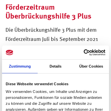
Förderzeitraum
Überbrückungshilfe 3 Plus
Die Überbrückungshilfe 3 Plus mit dem
Förderzeitraum Juli bis September 2021
soll nun bis Ende Dezember 2021
ausgeweitet werden. Darauf haben sich
BMWi und BMF verständigt. Demzufolge
Zustimmung
Details
Über Cookies
wird es weitere Fördermonate geben:
Diese Webseite verwendet Cookies
Oktober, November und Dezember 2021.
Wir verwenden Cookies, um Inhalte und Anzeigen zu
Wer bekommt die
personalisieren, Funktionen für soziale Medien anbieten
zu können und die Zugriffe auf unsere Website zu
Überbrückungshilfe 3 Plus?
analysieren. Außerdem geben wir Informationen zu Ihrer