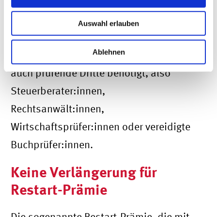
Überbrückungshilfe 3 Plus
stellen
Auswahl erlauben
Ablehnen
Für die Antragstellung werden weiterhin
auch prüfende Dritte benötigt, also
Steuerberater:innen,
Rechtsanwält:innen,
Wirtschaftsprüfer:innen oder vereidigte
Buchprüfer:innen.
Keine Verlängerung für
Restart-Prämie
Die sogenannte Restart-Prämie, die mit