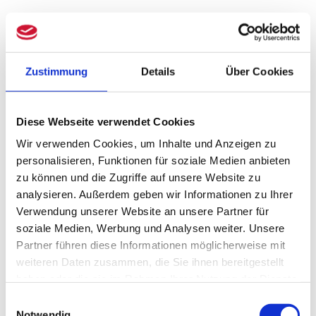
umsatzsteuerpflichtige Umsätze zu
betrachten, sondern auch
umsatzsteuerfreie und grundsätzlich
Zustimmung
Details
Über Cookies
auch nicht umsatzsteuerbare Umsätze.
Diese Webseite verwendet Cookies
Als Vergleichsbasis dienen die
Wir verwenden Cookies, um Inhalte und Anzeigen zu
Vorjahresmonate, kumuliert für April und
personalisieren, Funktionen für soziale Medien anbieten
Mai 2019. Die Umsatzeinbrüche in der
zu können und die Zugriffe auf unsere Website zu
analysieren. Außerdem geben wir Informationen zu Ihrer
Zeit nach Mai 2020 wirken sich bei der
Verwendung unserer Website an unsere Partner für
Bestimmung des vorgesehenen
soziale Medien, Werbung und Analysen weiter. Unsere
Partner führen diese Informationen möglicherweise mit
monatlichen Fördersatzes aus.
weiteren Daten zusammen, die Sie ihnen bereitgestellt
haben oder die sie im Rahmen Ihrer Nutzung der Dienste
Aber es gibt eine Ausnahme:
gesammelt haben.
Einwilligungsauswahl
Notwendig