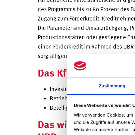
des Programms bis zu 80 Prozent des B
Zugang zum Förderkredit. Kreditnehmer
Die Parameter sind Umsatzrückgang, Pr
Produktionsstätten oder gestiegene En
einen Förderkredit im Rahmen des UBR 
sorgfältigen und gründlichen Antragste
Das KfW-Sonderprogr
Zustimmung
Investitionen in neue Maschinen 
Betriebsmittel, wie Kosten für Mie
Diese Webseite verwendet 
Beteiligungen oder Übernahmen
Wir verwenden Cookies, um I
Das wird im Rahmen
und die Zugriffe auf unsere 
Website an unsere Partner fü