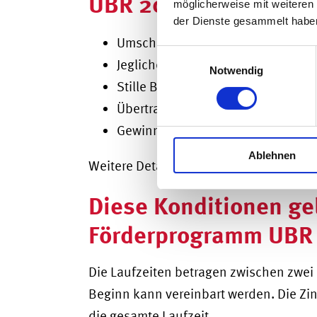
UBR 2022 NICHT gefö
möglicherweise mit weiteren
der Dienste gesammelt habe
Umschuldungen und Nachfinanzi
Einwilligungsauswahl
Jegliche Treuhandgeschäfte
Notwendig
Stille Beteiligungen
Übertragungen von Vermögen
Gewinnausschüttungen und Divi
Ablehnen
Weitere Detailbedingungen der Ausschlu
Diese Konditionen gel
Förderprogramm UBR
Die Laufzeiten betragen zwischen zwei u
Beginn kann vereinbart werden. Die Zin
die gesamte Laufzeit.