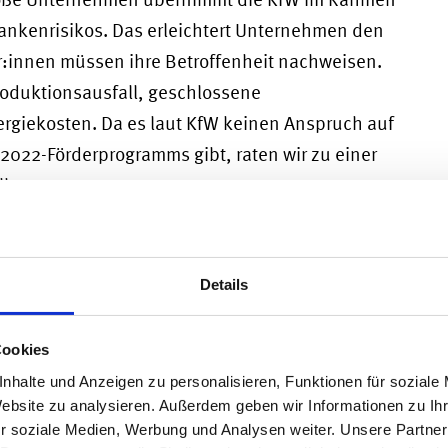
ankenrisikos. Das erleichtert Unternehmen den
:innen müssen ihre Betroffenheit nachweisen.
oduktionsausfall, geschlossene
ergiekosten. Da es laut KfW keinen Anspruch auf
2022-Förderprogramms gibt, raten wir zu einer
llung.
amm UBR 2022 fördert
Details
und Ausstattung
te, Löhne und Gehälter
Cookies
nhalte und Anzeigen zu personalisieren, Funktionen für soziale
 des KfW-Sonderprogramms
Website zu analysieren. Außerdem geben wir Informationen zu I
r soziale Medien, Werbung und Analysen weiter. Unsere Partner