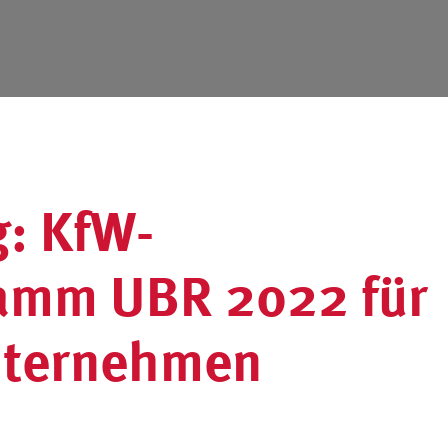
g: KfW-
amm UBR 2022 für
Unternehmen