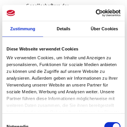
Gesellschafters der
Kapitalgesellschaft zu einer anderen
(natürlichen oder juristischen)
Zustimmung
Details
Über Cookies
Person aus. Nahestehend ist im
familienrechtlichen,
gesellschaftsrechtlichen oder auch
Diese Webseite verwendet Cookies
tatsächlichen Sinne zu verstehen.
Wir verwenden Cookies, um Inhalte und Anzeigen zu
personalisieren, Funktionen für soziale Medien anbieten
Eine Veranlassung durch das
zu können und die Zugriffe auf unsere Website zu
Gesellschaftsverhältnis wäre also
analysieren. Außerdem geben wir Informationen zu Ihrer
auch bei Leistungen an z.B.
Verwendung unserer Website an unsere Partner für
Angehörige oder verbundene
soziale Medien, Werbung und Analysen weiter. Unsere
Partner führen diese Informationen möglicherweise mit
Unternehmen erfüllt.
weiteren Daten zusammen, die Sie ihnen bereitgestellt
haben oder die sie im Rahmen Ihrer Nutzung der Dienste
3. Auswirkung auf die Höhe des
gesammelt haben.
Einwilligungsauswahl
Unterschiedsbetrags gemäß § 4 Abs. 1
Notwendig