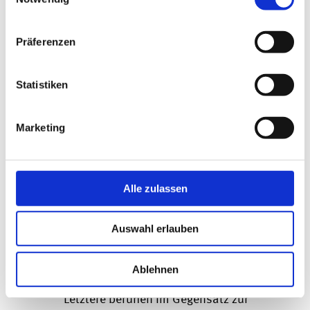
Satz 1 Einkommensteuergesetz (EStG)
Die Vermögensminderung oder
Präferenzen
verhinderte Vermögensmehrung
muss sich auf den Gewinn lt.
Statistiken
Steuerbilanz auswirken. Dieser
ergibt sich aus dem
Marketing
Unterschiedsbetrag nach § 4 Abs. 1
Satz 1 EStG .
Alle zulassen
4. Kein Zusammenhang mit einer offenen
Gewinnausschüttung
Auswahl erlauben
Die vGA ist von der offenen
Ablehnen
Gewinnausschüttung abzugrenzen.
Letztere beruhen im Gegensatz zur