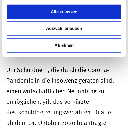
die Erfüllung von
Alle zulassen
Mindestbefriedigungsanforderungen vor.
Auswahl erlauben
Ab wann gilt das verkürzte
Ablehnen
Restschuldbefreiungsverfahren?
Um Schuldnern, die durch die Corona-
Pandemie in die Insolvenz geraten sind,
einen wirtschaftlichen Neuanfang zu
ermöglichen, gilt das verkürzte
Restschuldbefreiungsverfahren für alle
ab dem 01. Oktober 2020 beantragten