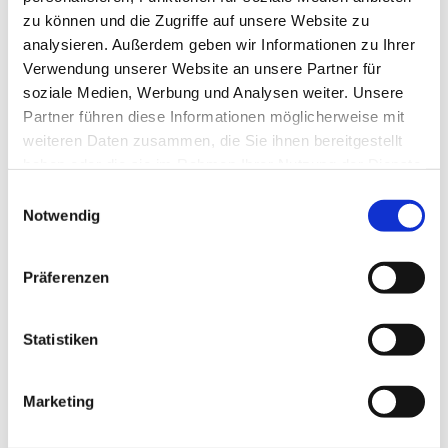
zu können und die Zugriffe auf unsere Website zu
eines von der Bundesregierung bis zum
analysieren. Außerdem geben wir Informationen zu Ihrer
30. Juli 2024 gereichten Berichts eine
Verwendung unserer Website an unsere Partner für
soziale Medien, Werbung und Analysen weiter. Unsere
Entscheidung.
Partner führen diese Informationen möglicherweise mit
weiteren Daten zusammen, die Sie ihnen bereitgestellt
haben oder die sie im Rahmen Ihrer Nutzung der Dienste
gesammelt haben.
Voraussetzungen für verkürztes
Einwilligungsauswahl
Notwendig
Restschuldbefreiungsverfahren
Präferenzen
Anders als das geltende Recht sieht der
Gesetzesentwurf für eine
Statistiken
Restschuldbefreiung nach drei Jahren
keine besonderen Voraussetzungen wie
Marketing
die Deckung der Verfahrenskosten oder