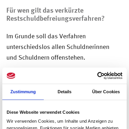
Für wen gilt das verkürzte
Restschuldbefreiungsverfahren?
Im Grunde soll das Verfahren
unterschiedslos allen Schuldnerinnen
und Schuldnern offenstehen.
Für Verbraucherinnen und Verbraucher
ist die Möglichkeit eines verkürzten
Zustimmung
Details
Über Cookies
Verfahrens hingegen befristet bis zum
30. Juni 2025. Über eine mögliche
Diese Webseite verwendet Cookies
Entfristung auch für Verbraucherinnen
Wir verwenden Cookies, um Inhalte und Anzeigen zu
und Verbraucher fällt auf Grundlage
personalisieren, Funktionen für soziale Medien anbieten