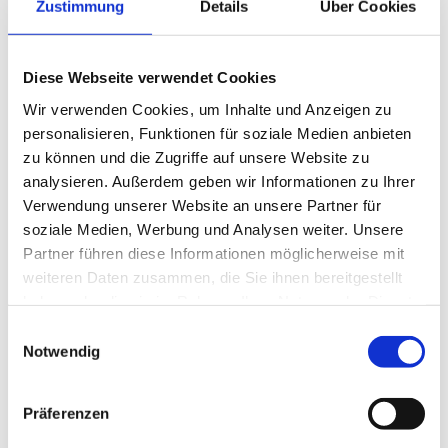
Zustimmung
Details
Über Cookies
ermittelt.
Diese Webseite verwendet Cookies
Wie hoch ist die ermittelte Pauschale
Wir verwenden Cookies, um Inhalte und Anzeigen zu
zur Erstattung der
personalisieren, Funktionen für soziale Medien anbieten
zu können und die Zugriffe auf unsere Website zu
Steuervorauszahlungen 2019?
analysieren. Außerdem geben wir Informationen zu Ihrer
Verwendung unserer Website an unsere Partner für
Die Höhe des pauschal ermittelten
soziale Medien, Werbung und Analysen weiter. Unsere
Partner führen diese Informationen möglicherweise mit
Verlustrücktrags aus 2020 beträgt 15
weiteren Daten zusammen, die Sie ihnen bereitgestellt
Prozent der maßgeblichen Einkünfte, die
haben oder die sie im Rahmen Ihrer Nutzung der Dienste
gesammelt haben.
Einwilligungsauswahl
der Festsetzung der Vorauszahlungen für
Notwendig
2019 zugrunde liegen.
Präferenzen
Die Höhe des Verlustrücktrags ist