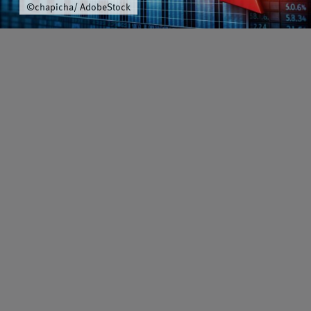
Über uns
©chapicha/ AdobeStock
Schwerpunkt
Team
Karriere