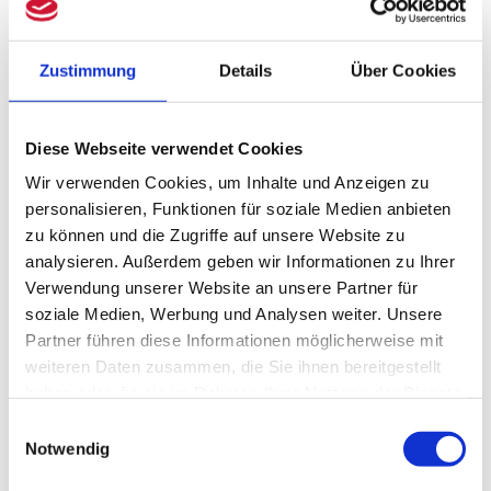
Dies bedeutet, dass Gewinne, die
während des Rückwirkungszeitraums
Zustimmung
Details
Über Cookies
erzielt werden, nicht mit späteren
Verlusten verrechnet werden können. Dies
hat Auswirkungen auf die
Diese Webseite verwendet Cookies
Körperschaftsteuer, da bestehende
Wir verwenden Cookies, um Inhalte und Anzeigen zu
personalisieren, Funktionen für soziale Medien anbieten
Verluste erst mit zukünftigen Gewinnen
zu können und die Zugriffe auf unsere Website zu
des übernehmenden Rechtsträgers
analysieren. Außerdem geben wir Informationen zu Ihrer
abgezogen werden können.
Verwendung unserer Website an unsere Partner für
soziale Medien, Werbung und Analysen weiter. Unsere
Weiterhin betonte der Senat, dass der
Partner führen diese Informationen möglicherweise mit
Gesetzgeber mit § 2 Abs. 4 Satz 3 UmwStG
weiteren Daten zusammen, die Sie ihnen bereitgestellt
haben oder die sie im Rahmen Ihrer Nutzung der Dienste
eine klare Regelung geschaffen hat, die
gesammelt haben.
Einwilligungsauswahl
eine solche Verlustverrechnung
Notwendig
ausschließt. Ziel dieser Regelung ist es,