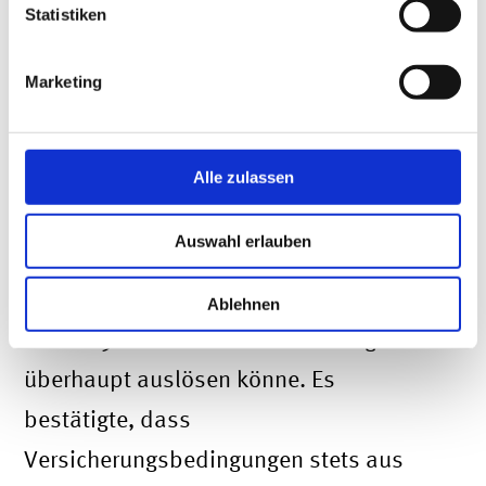
wenn dies keine unternehmerische
Statistiken
Alternative darstelle – für diesen daher
Marketing
unzumutbar sei – so das Landgericht.
Alle zulassen
Corona löst Versicherungsfall aus
Auswahl erlauben
Daneben entschied das Gericht den
primär bestehenden Streitpunkt, ob das
Ablehnen
Covid-19-Virus einen Versicherungsfall
überhaupt auslösen könne. Es
bestätigte, dass
Versicherungsbedingungen stets aus