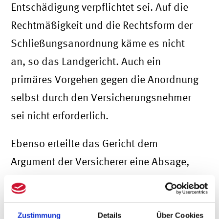
Entschädigung verpflichtet sei. Auf die
Rechtmäßigkeit und die Rechtsform der
Schließungsanordnung käme es nicht
an, so das Landgericht. Auch ein
primäres Vorgehen gegen die Anordnung
selbst durch den Versicherungsnehmer
sei nicht erforderlich.
Ebenso erteilte das Gericht dem
Argument der Versicherer eine Absage,
dass ein Auftreten einer Erkrankung im
versicherten Betrieb selbst erforderlich
sei. Es argumentierte, dass es nach den
Zustimmung
Details
Über Cookies