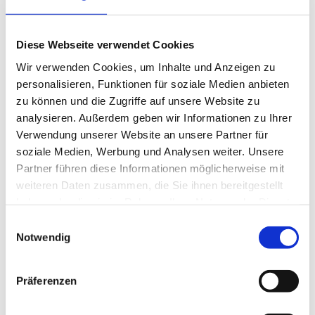
Versicherungsbedingungen lediglich
Diese Webseite verwendet Cookies
darauf ankomme, dass der Betrieb des
Wir verwenden Cookies, um Inhalte und Anzeigen zu
Klägers aufgrund des
personalisieren, Funktionen für soziale Medien anbieten
Infektionsschutzgesetzes geschlossen
zu können und die Zugriffe auf unsere Website zu
analysieren. Außerdem geben wir Informationen zu Ihrer
worden sei. Die einschlägige
Verwendung unserer Website an unsere Partner für
Allgemeinverfügung und nachfolgende
soziale Medien, Werbung und Analysen weiter. Unsere
Partner führen diese Informationen möglicherweise mit
Verordnung habe sich dementsprechend
weiteren Daten zusammen, die Sie ihnen bereitgestellt
ausdrücklich auf die §§ 28-32 IfSG
haben oder die sie im Rahmen Ihrer Nutzung der Dienste
gesammelt haben.
Einwilligungsauswahl
bezogen.
Notwendig
Ebenso dürfe ein Gastwirt nicht auf einen
Präferenzen
Außer-Haus-Verkauf verwiesen werden,