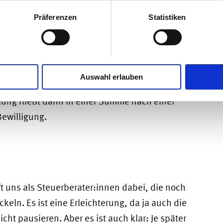
30. Juni 2021 einreichen oder eingereicht
Präferenzen
Statistiken
Verfahren mit Abschlagszahlungen von 50 % der
chlagszahlungen sind auf 100.000 Euro pro
ht für Anträge, deren Grundlage die
Allgemeine
OVID-19
als Beihilferegel ist.
Auswahl erlauben
Juni 2021 stellen, erhalten keine vorläufigen
ung fließt dann in einer Summe nach einer
ewilligung.
ft uns als Steuerberater:innen dabei, die noch
eln. Es ist eine Erleichterung, da ja auch die
ht pausieren. Aber es ist auch klar: Je später