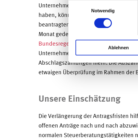
Einwilligungsauswahl
Unternehmen, die ihren Antrag bis zum 
Notwendig
haben, können in einem zweistufigen 
beantragten Mittel rechnen. Diese Abs
Monat gedeckelt. Abschläge gibt es nic
Bundesregelung Schadensausgleich C
Ablehnen
Unternehmen, die Anträge nach dem 30. 
Abschlagszahlungen mehr. Die Auszahl
etwaigen Überprüfung im Rahmen der B
Unsere Einschätzung
Die Verlängerung der Antragsfristen hil
offenen Anträge nach und nach abzuwick
normalen Steuerberatungstätigkeiten nic