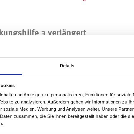
kungshilfe 3 verlängert
ustarthilfe gilt auch für die Überbrückungshilfe
21. Ursprünglich galt auch hier eine Frist bis
Details
tanträge ebenso wie für etwaige
Informationsübersicht zur Überbrückungshilfe 3
Cookies
ngshilfe 3 wissen sollten
nhalte und Anzeigen zu personalisieren, Funktionen für soziale
Website zu analysieren. Außerdem geben wir Informationen zu I
r soziale Medien, Werbung und Analysen weiter. Unsere Partner
gszahlungen im Rahmen der
 Daten zusammen, die Sie ihnen bereitgestellt haben oder die s
n.