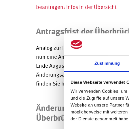
beantragen: Infos in der Übersicht
Antragsfrist der Überbrüc
Analog zur Fristverlängerung bei der Ne
nun eine Antragsfrist bis 31. Oktober 20
Zustimmung
Ende August. Die neue Frist gilt für Ers
Änderungsanträge. Eine grundlegende 
Diese Webseite verwendet 
finden Sie hier:
Was Sie zur Überbrücku
Wir verwenden Cookies, um I
und die Zugriffe auf unsere 
Website an unsere Partner fü
Änderungen bei Abschla
möglicherweise mit weiteren
Überbrückungshilfe 3
der Dienste gesammelt habe