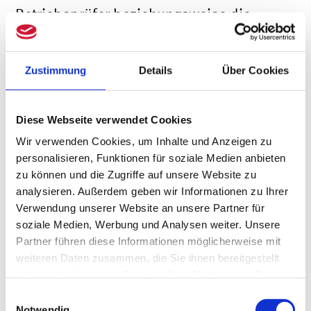
Betriebsprüfer beziehungsweise die -
prüferin hat mit dem Steuerberater
beziehungsweise der -beraterin eine(n)
Zustimmung
Details
Über Cookies
Ansprechpartner(in), der die Nachfragen
im Regelfall schnell beantworten kann.
Diese Webseite verwendet Cookies
Bei möglichen Feststellungen kann auch
Wir verwenden Cookies, um Inhalte und Anzeigen zu
personalisieren, Funktionen für soziale Medien anbieten
kurzfristig ein fachlicher Austausch
zu können und die Zugriffe auf unsere Website zu
analysieren. Außerdem geben wir Informationen zu Ihrer
erfolgen. Dadurch läuft die Prüfung
Verwendung unserer Website an unsere Partner für
schneller ab.
soziale Medien, Werbung und Analysen weiter. Unsere
Partner führen diese Informationen möglicherweise mit
weiteren Daten zusammen, die Sie ihnen bereitgestellt
haben oder die sie im Rahmen Ihrer Nutzung der Dienste
Corona führt zu vermehrten
gesammelt haben.
Einwilligungsauswahl
Prüfungen an Amtsstelle
Notwendig