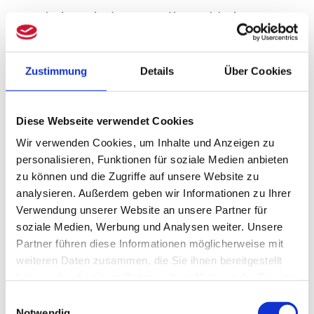
BFH keine Bindung an die Wahl eines
fehlerhaften Aufteilungsmaßstabs. Auch
sei eine Vorsteueraufteilung nach dem
Zustimmung
Details
Über Cookies
Umsatzschlüssel vorzunehmen, wenn
erhebliche Unterschiede in der
Diese Webseite verwendet Cookies
Wir verwenden Cookies, um Inhalte und Anzeigen zu
Ausstattung bestehen würden.
personalisieren, Funktionen für soziale Medien anbieten
Das „Stadtteilzentrum“ sei aber –
zu können und die Zugriffe auf unsere Website zu
analysieren. Außerdem geben wir Informationen zu Ihrer
ungeachtet seiner grundbuchrechtlichen
Verwendung unserer Website an unsere Partner für
Teilung – ein einheitliches Gebäude und
soziale Medien, Werbung und Analysen weiter. Unsere
Partner führen diese Informationen möglicherweise mit
die Eingangsleistungen seien trotz der
weiteren Daten zusammen, die Sie ihnen bereitgestellt
erheblichen Ausstattungsunterschiede
haben oder die sie im Rahmen Ihrer Nutzung der Dienste
gesammelt haben.
Einwilligungsauswahl
der Flächen im Wesentlichen gleichartig.
Notwendig