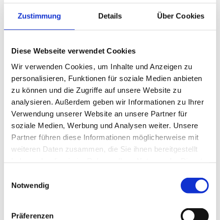
Zustimmung
Details
Über Cookies
liegen grundsätzlich nur dann vor, wenn
diese in einem betrieblichen
Diese Webseite verwendet Cookies
Zusammenhang für den Betrieb
Wir verwenden Cookies, um Inhalte und Anzeigen zu
zufließen. Ob tatsächlich
personalisieren, Funktionen für soziale Medien anbieten
Betriebseinnahmen vorliegen, sollten
zu können und die Zugriffe auf unsere Website zu
analysieren. Außerdem geben wir Informationen zu Ihrer
Behörden je nach Programm der
Verwendung unserer Website an unsere Partner für
einzelnen Bundesländer unter
soziale Medien, Werbung und Analysen weiter. Unsere
Partner führen diese Informationen möglicherweise mit
Berücksichtigung des jeweiligen
weiteren Daten zusammen, die Sie ihnen bereitgestellt
haben oder die sie im Rahmen Ihrer Nutzung der Dienste
Förderzeitraums im Einzelfall betrachten.
gesammelt haben.
Einwilligungsauswahl
Notwendig
Steuerrechtlich wird die Sache jetzt
komplex.
Präferenzen