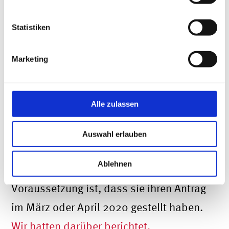
In manchen Bundesländern dürfen Sie
Statistiken
die erhaltene Soforthilfe zumindest
teilweise auch für Kosten der privaten
Marketing
Lebensführung (Lebenshaltungskosten)
verwenden. So hat zum Beispiel die
Alle zulassen
Landesregierung in NRW entschieden,
dass Solo-Selbständige einmalig 2.000
Auswahl erlauben
Euro ihrer Soforthilfe zur Finanzierung
Ablehnen
ihres Lebensunterhalts nutzen dürfen.
Voraussetzung ist, dass sie ihren Antrag
im März oder April 2020 gestellt haben.
Wir hatten darüber berichtet.