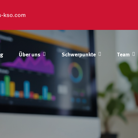
s-kso.com
og
Über uns
Schwerpunkte
Team