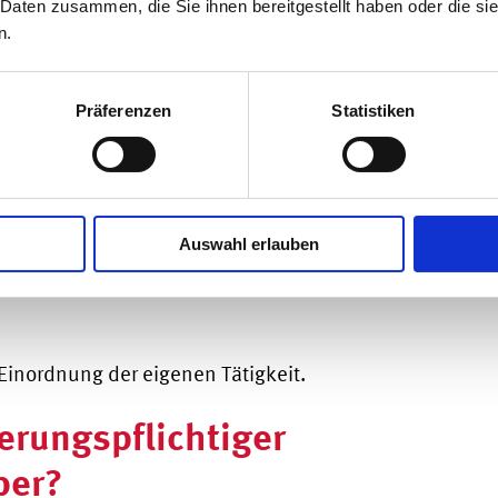
 Daten zusammen, die Sie ihnen bereitgestellt haben oder die s
ungsaufsicht (BaFin). Hierunter fallen
n.
 Zusammenhang mit Kryptowerten erbracht
Präferenzen
Statistiken
ortfolioverwaltung von Kryptowerten
 für Kryptowerte
n einen Geldbetrag / andere Kryptowerte
Auswahl erlauben
sführung von Aufträgen über Kryptowerte
 Einordnung der eigenen Tätigkeit.
ierungspflichtiger
ber?