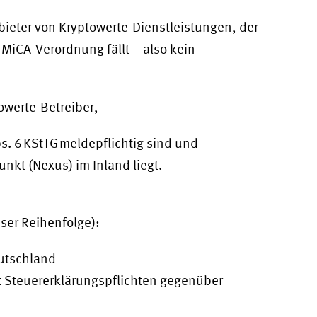
nbieter von Kryptowerte-Dienstleistungen, der
er MiCA-Verordnung fällt – also kein
towerte-Betreiber,
bs. 6 KStTG meldepflichtig sind und
nkt (Nexus) im Inland liegt.
eser Reihenfolge):
eutschland
it Steuererklärungspflichten gegenüber