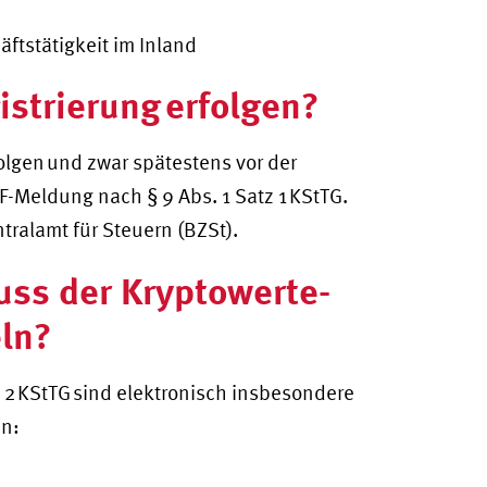
ftstätigkeit im Inland
strierung erfolgen?
olgen und zwar spätestens vor der
F-Meldung nach § 9 Abs. 1 Satz 1 KStTG.
tralamt für Steuern (BZSt).
ss der Kryptowerte-
eln?
. 2 KStTG sind elektronisch insbesondere
en: