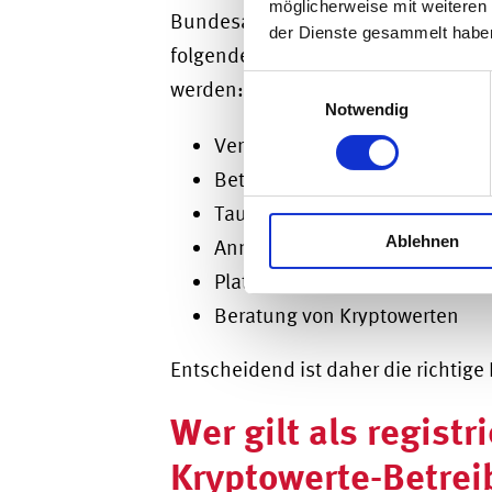
möglicherweise mit weiteren
Bundesanstalt für Finanzdienstleist
der Dienste gesammelt habe
folgende Dienstleistungen, die im
Einwilligungsauswahl
werden:
Notwendig
Verwahrung, Verwaltung oder P
Betrieb einer Handelsplattform
Tausch von Kryptowerten gege
Ablehnen
Annahme, Übermittlung und Au
Platzierung von Kryptowerten
Beratung von Kryptowerten
Entscheidend ist daher die richtige
Wer gilt als registr
Kryptowerte-Betrei