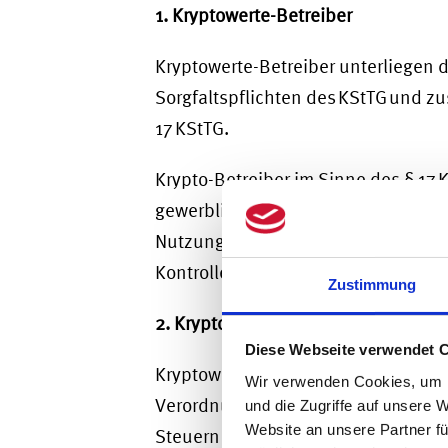
1. Kryptowerte-Betreiber
Kryptowerte-Betreiber unterliegen
Sorgfaltspflichten des KStTG und zu
17 KStTG.
Krypto-Betreiber im Sinne des § 17
gewerblich für Dritte Kryptowerte 
Nutzung technisch oder wirtschaftl
Kontrolle über die hierfür eingeset
Zustimmung
2. Kryptowerte-Dienstleister
Diese Webseite verwendet 
Kryptowerte-Dienstleister im Sinne 
Wir verwenden Cookies, um I
Verordnung sind nicht beim Bundes
und die Zugriffe auf unsere 
Website an unsere Partner fü
Steuern (BZSt)registrierungspflicht