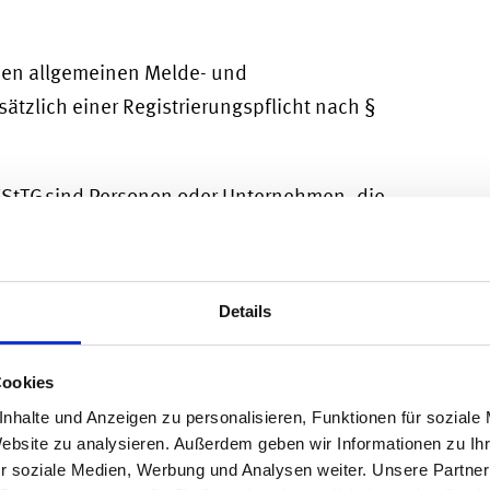
 den allgemeinen Melde- und
sätzlich einer Registrierungspflicht nach §
 KStTG sind Personen oder Unternehmen, die
verwahren, übertragen, handeln oder deren
ich ermöglichen und dabei die maßgebliche
zte Infrastruktur oder Abwicklung innehaben.
Details
Cookies
der Markets in Crypto-Assets (MiCA)-
nhalte und Anzeigen zu personalisieren, Funktionen für soziale
zentralamt für
Website zu analysieren. Außerdem geben wir Informationen zu I
r soziale Medien, Werbung und Analysen weiter. Unsere Partner
ig, sondern zulassungspflichtig bei der