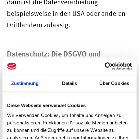
dann ist die Datenverarbeitung
beispielsweise in den USA oder anderen
Drittländern zulässig.
Datenschutz: Die DSGVO und
Content-Management-Systeme
Wer seine Website nicht auf einem
Zustimmung
Details
Über Cookies
eigenen Hosting-Server hostet, kann
natürlich auch ein Content-Management-
Diese Webseite verwendet Cookies
System (CMS) nutzen.
Wir verwenden Cookies, um Inhalte und Anzeigen zu
personalisieren, Funktionen für soziale Medien anbieten
Seitenbetreiber:innen sollten mit dem
zu können und die Zugriffe auf unsere Website zu
analysieren. Außerdem geben wir Informationen zu Ihrer
Hoster in jedem Falle einen