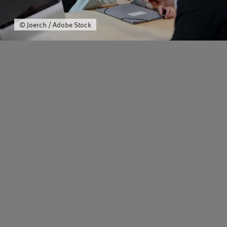
© Joerch / Adobe Stock
Schwerpunkt
Team
Karriere