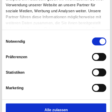
Verwendung unserer Website an unsere Partner für
Auftragsverarbeitungsvertrag
soziale Medien, Werbung und Analysen weiter. Unsere
Partner führen diese Informationen möglicherweise mit
abschließen.
weiteren Daten zusammen, die Sie ihnen bereitgestellt
haben oder die sie im Rahmen Ihrer Nutzung der Dienste
gesammelt haben.
Für einen sicheren Betrieb des CMS
Einwilligungsauswahl
Notwendig
sollten Sie auf folgende Punkte achten:
Präferenzen
SSL-Verschlüsselung
Zwei-Faktor-Authentifizierung
Statistiken
Hinweis auf Datenschutzerklärung
Marketing
Regelmäßige Back-ups und Updates
Datenschutzerklärung bei
Verwendung von Cookies, Tracking
Alle zulassen