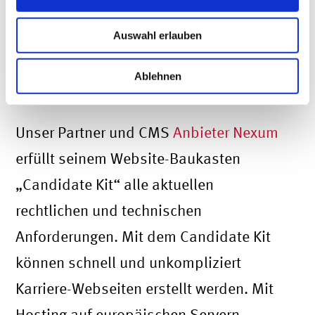
oder
Auswahl erlauben
Social-Media-Plug-ins
Consent-Tool zur Einwilligung für
Ablehnen
Cookies
Unser Partner und CMS
Anbieter Nexum
erfüllt seinem Website-Baukasten
„Candidate Kit“ alle aktuellen
rechtlichen und technischen
Anforderungen. Mit dem Candidate Kit
können schnell und unkompliziert
Karriere-Webseiten erstellt werden. Mit
Hosting auf europäischen Servern,