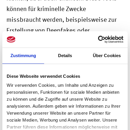
können für kriminelle Zwecke
missbraucht werden, beispielsweise zur
Erstellung von Deepfakes oder
überzeugenden Phishing-Mails.
Gleichzeitig stellen sie auch eine
Zustimmung
Details
Über Cookies
Herausforderung für das
Schwachstellenmanagement in
Diese Webseite verwendet Cookies
Unternehmen und Behörden dar​.Die
Wir verwenden Cookies, um Inhalte und Anzeigen zu
personalisieren, Funktionen für soziale Medien anbieten
geopolitische Lage, insbesondere der
zu können und die Zugriffe auf unsere Website zu
Krieg in der Ukraine, hat ebenfalls
analysieren. Außerdem geben wir Informationen zu Ihrer
Verwendung unserer Website an unsere Partner für
Auswirkungen auf die Cybersecurity.
soziale Medien, Werbung und Analysen weiter. Unsere
Obwohl vom BSI registrierte DDoS-
Partner führen diese Informationen möglicherweise mit