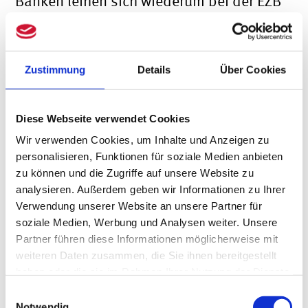
Banken leihen sich wiederum bei der EZB
Geld, welches sie Ihnen bei Bedarf durch
Kredite zur Verfügung stellen. Die
Zustimmung
Details
Über Cookies
Geschäftsbanken verdienen Geld, indem
sie das geliehene Zentralbankgeld zu
Diese Webseite verwendet Cookies
höheren Zinsen an Kreditnehmer:innen
Wir verwenden Cookies, um Inhalte und Anzeigen zu
weitergeben.
personalisieren, Funktionen für soziale Medien anbieten
zu können und die Zugriffe auf unsere Website zu
Unterschied zwischen
analysieren. Außerdem geben wir Informationen zu Ihrer
Verwendung unserer Website an unsere Partner für
Zentralbankgeld und
soziale Medien, Werbung und Analysen weiter. Unsere
privatem Geld
Partner führen diese Informationen möglicherweise mit
weiteren Daten zusammen, die Sie ihnen bereitgestellt
haben oder die sie im Rahmen Ihrer Nutzung der Dienste
Das Geld, das bei der EZB geschaffen
gesammelt haben.
Einwilligungsauswahl
wird, nennt man Zentralbankgeld. Bei
Notwendig