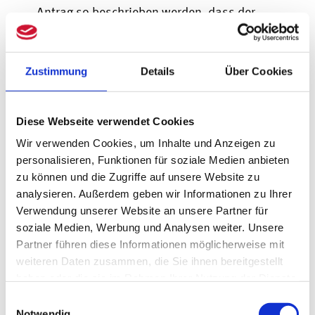
Antrag so beschrieben werden, dass der
Zusammenhang zur Entlastung der
Pflegekräfte oder zur verbesserten
Zustimmung
Details
Über Cookies
Versorgung fachlich nachvollziehbar ist.
Digitalisierungszuschuss:
Diese Webseite verwendet Cookies
Bis zu 12.000 Euro
Wir verwenden Cookies, um Inhalte und Anzeigen zu
Fördermittel pro
personalisieren, Funktionen für soziale Medien anbieten
zu können und die Zugriffe auf unsere Website zu
Pflegeeinrichtung
analysieren. Außerdem geben wir Informationen zu Ihrer
Verwendung unserer Website an unsere Partner für
Stationäre Pflegeeinrichtungen können
soziale Medien, Werbung und Analysen weiter. Unsere
Partner führen diese Informationen möglicherweise mit
einmalig ebenso wie ambulante Dienste
weiteren Daten zusammen, die Sie ihnen bereitgestellt
von der Digitalisierungsförderung in der
haben oder die sie im Rahmen Ihrer Nutzung der Dienste
Pflege profitieren. Auch vollstationäre
gesammelt haben.
Einwilligungsauswahl
Pflegeeinrichtungen und Kurzzeitpflege
Notwendig