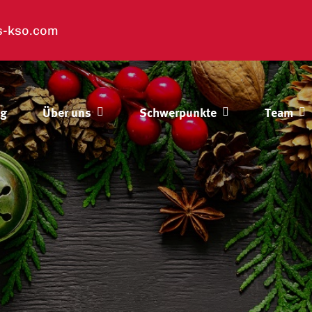
s-kso.com
og
Über uns
Schwerpunkte
Team