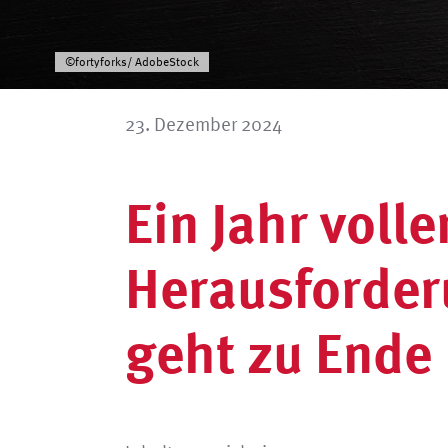
©fortyforks/ AdobeStock
23. Dezember 2024
Ein Jahr volle
Herausforde
geht zu Ende