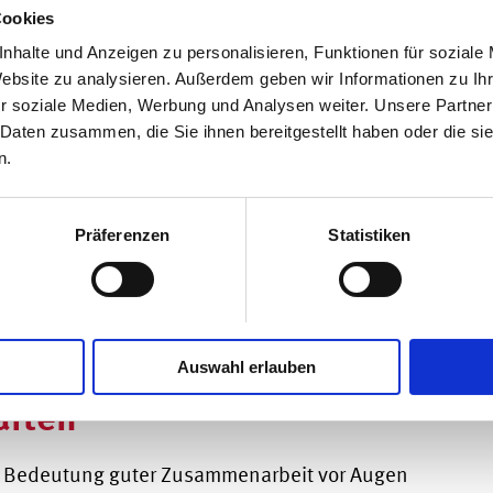
Cookies
ngungen zu reagieren. Die fortschreitende
nhalte und Anzeigen zu personalisieren, Funktionen für soziale
eröffnet, die Arbeitswelt zu gestalten. Diese
Website zu analysieren. Außerdem geben wir Informationen zu I
ch für die Zukunft.
r soziale Medien, Werbung und Analysen weiter. Unsere Partner
 Daten zusammen, die Sie ihnen bereitgestellt haben oder die s
kus
n.
ortungsvolles Wirtschaften haben 2024 weiter
Präferenzen
Statistiken
s, dass viele unserer Mandant:innen diese
n und innovative Ansätze entwickeln. Diese
n wichtiger Schritt für eine stabile
Auswahl erlauben
aften
ie Bedeutung guter Zusammenarbeit vor Augen