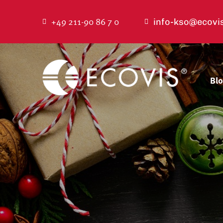
Zum
+49 211-90 86 7 0
info-kso@ecovi
Inhalt
springen
Bl