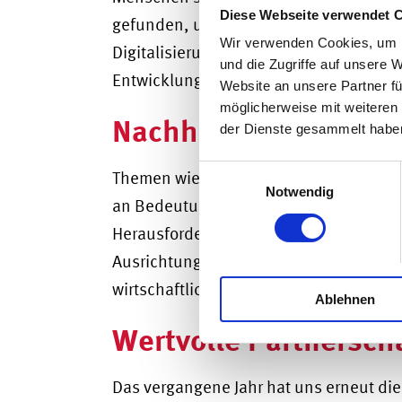
Diese Webseite verwendet 
gefunden, um auf veränderte Marktbedi
Wir verwenden Cookies, um I
Digitalisierung hat neue Möglichkeiten 
und die Zugriffe auf unsere 
Entwicklungen stimmen uns zuversichtli
Website an unsere Partner fü
möglicherweise mit weiteren
Nachhaltigkeit im Fo
der Dienste gesammelt habe
Einwilligungsauswahl
Themen wie Nachhaltigkeit und verantw
Notwendig
an Bedeutung gewonnen. Wir freuen un
Herausforderungen als Chance begreife
Ausrichtung auf Zukunftsfähigkeit ist ei
wirtschaftliche Entwicklung.
Ablehnen
Wertvolle Partnersch
Das vergangene Jahr hat uns erneut d