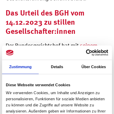
Das Urteil des BGH vom
14.12.2023 zu stillen
Gesellschafter:innen
Der Bundesgerichtshof hat mit
seinem
Urteil
vom Dezember 2023 die Frage
entschieden, ob auch die Einlagen eines
Zustimmung
Details
Über Cookies
stillen Gesellschafters der
Insolvenzanfechtung unterliegen.
Diese Webseite verwendet Cookies
Wir verwenden Cookies, um Inhalte und Anzeigen zu
Ein stiller Gesellschafter einer GmbH &
personalisieren, Funktionen für soziale Medien anbieten
zu können und die Zugriffe auf unsere Website zu
Co. KG hat sich seine Einlagen zu Teilen
analysieren. Außerdem geben wir Informationen zu Ihrer