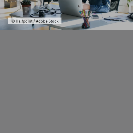
Über uns
© Halfpoint / Adobe Stock
Schwerpunkt
Team
Karriere