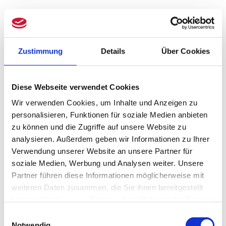
Vorteile eines Formwechsels
in eine Kapitalgesellschaft
Zustimmung
Details
Über Cookies
Die Vorzüge einer Kapitalgesellschaft,
beispielsweise die günstige
Diese Webseite verwendet Cookies
Thesaurierungsbesteuerung oder die
Wir verwenden Cookies, um Inhalte und Anzeigen zu
personalisieren, Funktionen für soziale Medien anbieten
Haftungsbeschränkung, finden Sie
hier
.
zu können und die Zugriffe auf unsere Website zu
Neben diesen Gründen können Image-
analysieren. Außerdem geben wir Informationen zu Ihrer
Verwendung unserer Website an unsere Partner für
und Public-Relations-Aspekte oder die
soziale Medien, Werbung und Analysen weiter. Unsere
Möglichkeit der Kapitalbeschaffung eine
Partner führen diese Informationen möglicherweise mit
weiteren Daten zusammen, die Sie ihnen bereitgestellt
Rolle spielen. Zum Beispiel, wenn in eine
haben oder die sie im Rahmen Ihrer Nutzung der Dienste
Aktiengesellschaft (AG) umgewandelt
gesammelt haben.
Einwilligungsauswahl
Notwendig