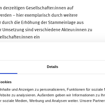
 derzeitigen Gesellschafter:innen auf
erden – hier exemplarisch durch weitere
r durch die Erhöhung der Stammeinlage aus
r Umsetzung sind verschiedene Akteur:innen zu
llschafter:innen ein
den. Da es sich hierbei um eine
Beschluss zwingend notariell zu beurkunden,
§
von den Notar:innen an das zuständige
 Eintragung angemeldet.
Details
rch die Kapitalerhöhung die
Cookies
Gesellschafter:innen nicht verändert werden.
nhalte und Anzeigen zu personalisieren, Funktionen für soziale
Website zu analysieren. Außerdem geben wir Informationen zu I
le für eine effektive Verkehrsfähigkeit zu einem
r soziale Medien, Werbung und Analysen weiter. Unsere Partner
henden Menge des Stammkapitals eingeteilt.