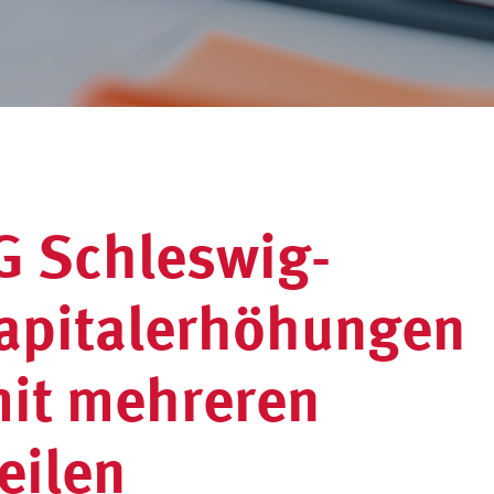
LG Schleswig-
Kapitalerhöhungen
it mehreren
eilen