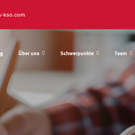
s-kso.com
og
Über uns
Schwerpunkte
Team