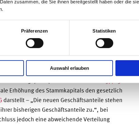
 Daten zusammen, die Sie ihnen bereitgestellt haben oder die s
n.
g kann sodann eine Nennwerterhöhung zur Folge
e neuer Geschäftsanteile entsprechend den
Präferenzen
Statistiken
chleswig-Holstein vom
erhöhungen einer GmbH
Auswahl erlauben
ein hat am 3.4.2024 in seinem
Urteil 2 Wx 57/23
nale Erhöhung des Stammkapitals den gesetzlich
G
darstellt – „Die neuen Geschäftsanteile stehen
ihrer bisherigen Geschäftsanteile zu.“, bei
chluss jedoch eine abweichende Verteilung