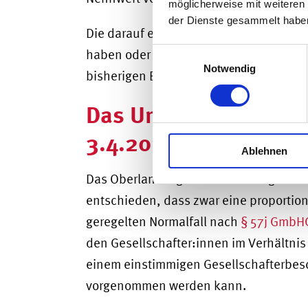
möglicherweise mit weiteren
der Dienste gesammelt habe
Die darauf erfolgende Kapitalerhöhun
Einwilligungsauswahl
haben oder eine proportionale Ausgab
Notwendig
bisherigen Beteiligungsverhältnissen.
Das Urteil des OLG S
3.4.2024 zu Kapital
Ablehnen
Das Oberlandesgericht Schleswig-Holst
entschieden, dass zwar eine proportio
geregelten Normalfall nach
§ 57j GmbH
den Gesellschafter:innen im Verhältnis 
einem einstimmigen Gesellschafterbes
vorgenommen werden kann.