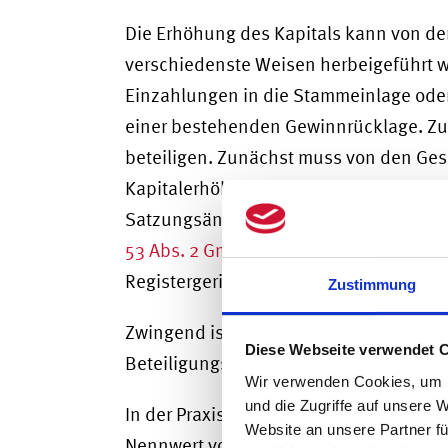
Die Erhöhung des Kapitals kann von den
verschiedenste Weisen herbeigeführt w
Einzahlungen in die Stammeinlage ode
einer bestehenden Gewinnrücklage. Zu
beteiligen. Zunächst muss von den Gese
Kapitalerhöhungsbeschluss gefasst wer
Satzungsänderung handelt, ist dieser 
53 Abs. 2 GmbHG
. Dieser wird sodann 
Registergericht weitergeleitet und zur
Zustimmung
Zwingend ist darauf zu achten, dass du
Diese Webseite verwendet 
Beteiligungsverhältnisse zwischen den 
Wir verwenden Cookies, um I
und die Zugriffe auf unsere 
In der Praxis werden die Geschäftsantei
Website an unsere Partner fü
Nennwert von EUR 1,00 in der entsprec