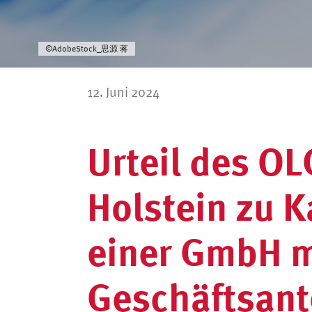
©AdobeStock_思源 蒋
12. Juni 2024
Urteil des O
Holstein zu 
einer GmbH m
Geschäftsant